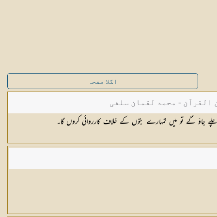
اگلا صفحہ
القرآن - محمد لقمان سلفی
کر چلے جاؤ گے تو میں تمہارے بتوں کے خلاف کارروائی کروں گا۔