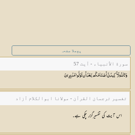
پچھلا صفحہ
سورة الأنبياء - آیت 57
وَتَاللَّهِ لَأَكِيدَنَّ أَصْنَامَكُم بَعْدَ أَن تُوَلُّوا
مُدْبِرِينَ
تفسیر ترجمان القرآن - مولانا ابوالکلام آزاد
اس آیت کی تفسیرگزر چکی ہے۔