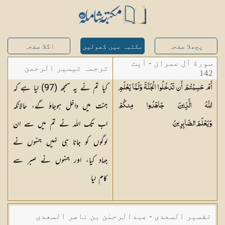
پچھلا صفحہ
مکتبہ میں کھولیں
اگلا صفحہ
سورة آل عمران - آیت
ترجمہ تیسیر الرحمن
142
کیا تم نے یہ سمجھ (97) لیا ہے کہ
أَمْ حَسِبْتُمْ أَن تَدْخُلُوا الْجَنَّةَ وَلَمَّا يَعْلَمِ
لبیان القرآن - محمد
جنت میں داخل ہوجاؤ گے، حالانکہ
اللَّهُ الَّذِينَ جَاهَدُوا مِنكُمْ
لقمان سلفی
اب تک اللہ نے تم میں سے ان
وَيَعْلَمَ
الصَّابِرِينَ
لوگوں کو جانا ہی نہیں جنہوں نے
جہاد کیا، اور جنہوں نے صبر سے
کام لیا
تفسیر السعدی - عبدالرحمٰن بن ناصر السعدی