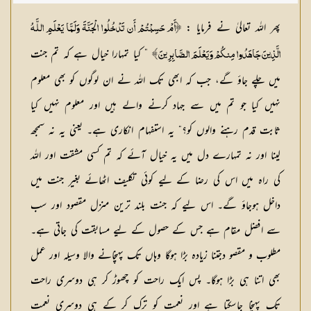
پھر اللہ تعالیٰ نے فرمایا :
﴿أَمْ حَسِبْتُمْ أَن تَدْخُلُوا الْجَنَّةَ وَلَمَّا يَعْلَمِ اللَّـهُ
” کیا تمہارا خیال ہے کہ تم جنت
الَّذِينَ جَاهَدُوا مِنكُمْ وَيَعْلَمَ الصَّابِرِينَ ﴾
میں چلے جاؤ گے، جب کہ ابھی تک اللہ نے ان لوگوں کو بھی معلوم
نہیں کیا جو تم میں سے جہاد کرنے والے ہیں اور معلوم نہیں کیا
ثابت قدم رہنے والوں کو؟“ یہ استفہام انکاری ہے۔ یعنی یہ نہ سمجھ
لینا اور نہ تمہارے دل میں یہ خیال آئے کہ تم کسی مشقت اور اللہ
کی راہ میں اس کی رضا کے لیے کوئی تکلیف اٹھائے بغیر جنت میں
داخل ہوجاؤ گے۔ اس لیے کہ جنت بلند ترین منزل مقصود اور سب
سے افضل مقام ہے جس کے حصول کے لیے مسابقت کی جاتی ہے۔
مطلوب و مقصو دجتنا زیادہ بڑا ہوگا وہاں تک پہنچانے والا وسیلہ اور عمل
بھی اتنا ہی بڑا ہوگا۔ پس ایک راحت کو چھوڑ کر ہی دوسری راحت
تک پہنچا جاسکتا ہے اور نعمت کو ترک کر کے ہی دوسری نعمت