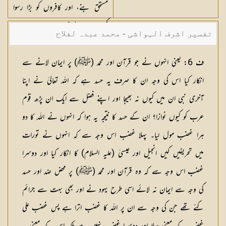
مستحق بنے، اور کافروں کو بڑا رسوا
کن عذاب ملے گا
تفسیر اشرف الہواشی - محمد عبدہ لفلاح
ف 6: یعنی انہوں نے جو قرآن اور محمد (ﷺ) پر ایمان لانے سے
انکار کیا اس کی وجہ ان کا صرف یہ حسد ہے کہ اللہ تعالیٰ نے اپنا
آخری نبی ان میں کیوں نہ بھیجا اور اپنے فضل سے ایک ان پڑھ قوم
عرب کو کیوں نوازا؟ ان کے حسد کا نتیجہ یہ ہوا کہ انہوں نے اللہ کا دو
ہرا غضب مول لیا۔ پہلا غضب اس وجہ سے کہ انہوں نے تورات
میں تحریفیں کیں انجیل اور عیسیٰ (علیہ السلام) کا انکار کیا اور دوسرا
غضب اس وجہ سے کہ وہ قرآن اور محمد (ﷺ) پر محض ضد اور حسد
کی وجہ سے ایمان نہ لائے اسی طرح یہود نے اور بھی بہت سے جرائم
کئے تھے جن کی وجہ سے ان پر اللہ کا غضب اترا ہے پس غضب علی