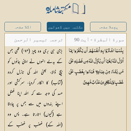
پچھلا صفحہ
مکتبہ میں کھولیں
اگلا صفحہ
سورة البقرة - آیت 90
ترجمہ تیسیر الرحمن
بڑی ہی بری وہ چیز (
١٤٣
) تھی جس
بِئْسَمَا اشْتَرَوْا بِهِ أَنفُسَهُمْ أَن يَكْفُرُوا بِمَا
لبیان القرآن - محمد
کے بدلے انہوں نے اپنی جانوں کو
أَنزَلَ اللَّهُ بَغْيًا أَن يُنَزِّلَ اللَّهُ مِن فَضْلِهِ عَلَىٰ
لقمان سلفی
بیچ ڈالا، یعنی اللہ کی نازل کردہ
مَن يَشَاءُ مِنْ عِبَادِهِ ۖ فَبَاءُوا بِغَضَبٍ عَلَىٰ
(کتاب) کا انکار کردیا، سرکشی اور
غَضَبٍ ۚ وَلِلْكَافِرِينَ عَذَابٌ
مُّهِينٌ
حسد کی وجہ سے کہ اللہ اپنا فضل
اپنے بندوں میں سے جس پر چاہتا
ہے (کیوں) اتارتا ہے۔ پس وہ
(اللہ کے) غضب پر غضب کے