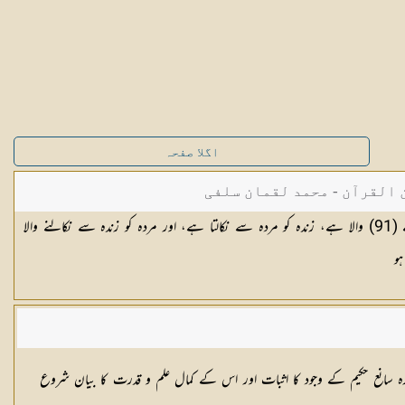
اگلا صفحہ
القرآن - محمد لقمان سلفی
بے شک اللہ ہی دانہ اور گٹھلی کو پھاڑنے (91) والا ہے، زندہ کو مردہ سے نکالتا ہے، اور مردہ کو زندہ سے نکالنے والا
ہو
ہ سانع حکیم کے وجود کا اثبات اور اس کے کمال علم و قدرت کا بیان شروع