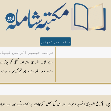
مکتبہ میں کھولیں
ترجمہ تیسیر الرحمن لبیان 
ہے، وہی اللہ ہے، پھر تم کدھر جا رہے 
یں۔ (کذافی الوحیدی) توحید ونبوت اور اس کی بعض تفریعات پر بحث کے بعد اب دوبار