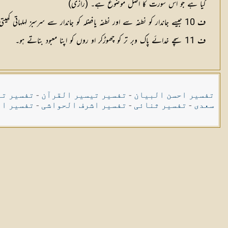
کیا ہے جو اس سورت کا اصل موضوع ہے۔ (رازی)
ف 10 جیسے جاندار کو نطفہ سے اور نطفہ یافضلہ کو جاندار سے سرسبز لہلہاتی کھیتی کو خشک دانے سے اور خشک دانے کوسر سبز لہلہلاتی کھیتی سے پیدا کرتا ہے۔
ف 11 سچے خدائے پاک وبر تر کو چھوڑکر او روں کو اپنا معبود بناتے ہو۔
تفسیر احسن البیان
-
تفسیر تیسیر القرآن
-
تفسیر تی
سعدی
-
تفسیر ثنائی
-
تفسیر اشرف الحواشی
-
تفسیر ال