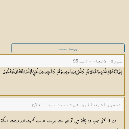
پچھلا صفحہ
سورة الانعام - آیت 95
إِنَّ اللَّهَ فَالِقُ الْحَبِّ وَالنَّوَىٰ ۖ يُخْرِجُ الْحَيَّ مِنَ الْمَيِّتِ وَمُخْرِجُ الْمَيِّتِ مِنَ الْحَيِّ ۚ ذَٰلِكُمُ اللَّهُ ۖ فَأَنَّىٰ
تُؤْفَكُونَ
تفسیر اشرف الہواشی - محمد عبدہ لفلاح
ف 9 یعنی جب وہ پھٹتے ہیں تو ان سے ہرے بھرے کھیت اور درخت اگتے ہ