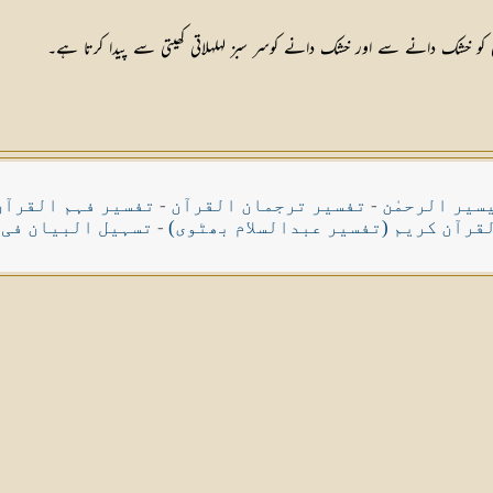
سیر الرحمٰن
-
تفسیر ترجمان القرآن
-
تفسیر فہم القرآن
قرآن کریم (تفسیر عبدالسلام بھٹوی)
-
تسہیل البیان فی 