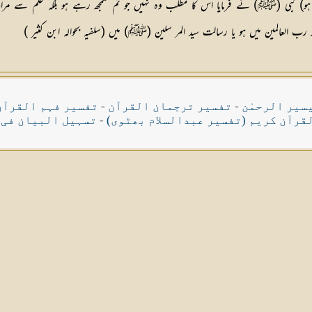
ا ہو) نبی (ﷺ) نے فرمایا اس کا مطلب وہ نہیں جو تم سمجھ رہے ہو بلکہ ظلم سے مرا
 العالمین میں هو یا رسالت سید المر سلین (ﷺ) میں (سلفیہ بحوالہ ابن کثیر )
سیر الرحمٰن
-
تفسیر ترجمان القرآن
-
تفسیر فہم القرآن
قرآن کریم (تفسیر عبدالسلام بھٹوی)
-
تسہیل البیان فی 