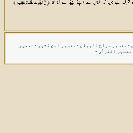
د شرک ہے جیسا کہ لقمان نے اپنے بیٹے سے کہا تھا
İ‌إِنَّ ‌ٱلشِّرۡكَ لَظُلۡمٌ عَظِيمĬ
-
تفسیر سراج البیان
-
تفسیر ابن کثیر
-
تفسیر
تفسیر القرآن
-