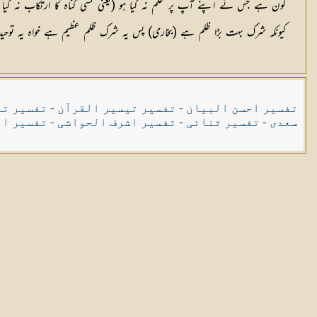
کون ہے جس نے اپنے آپ پر ظلم نہ کیا ہو (یعنی کسی گناہ کا ارتکاب نہ کی
کیونکہ شرک بہت بڑا ظلم ہے (بخاری) پس یہ شرک ظلم عظیم ہے خواہ یه توحید رب
تفسیر احسن البیان
-
تفسیر تیسیر القرآن
-
تفسیر تی
سعدی
-
تفسیر ثنائی
-
تفسیر اشرف الحواشی
-
تفسیر ال