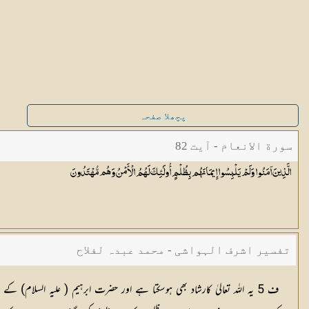
پچھلا صفحہ
سورة الانعام - آیت 82
الَّذِينَ آمَنُوا وَلَمْ يَلْبِسُوا إِيمَانَهُم بِظُلْمٍ أُولَٰئِكَ لَهُمُ الْأَمْنُ وَهُم
مُّهْتَدُونَ
تفسیر اشرف الہواشی - محمد عبدہ لفلاح
ف 5 یہ اللہ تعالیٰ کارشاد بھی ہوسکتا ہے اور حضرت ابرہیم ( علیہ الس