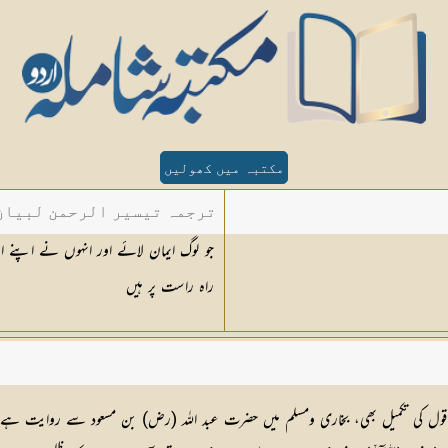
مکتبہ میں کھولیں
ترجمہ تیسیر الرحمن لبیان 
راہ راست پر ہیں
لام) کے قول کی تکمیل بھی، بخاری ومسلم میں حضرت عبد اللہ (رض) بن مسعود سے روایت 