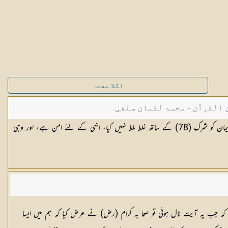
اگلا صفحہ
القرآن - محمد لقمان سلفی
جو لوگ ایمان لائے اور انہوں نے اپنے ایمان کو شرک (78) کے ساتھ خلط ملط نہیں کیا، انہی کے لئے امن ہے، اور وہی
ہے کہ جب یہ آیت نال ہوئی تو صحا بہ کرام (رض) نے عرض کیا کہ ہم میں ایسا