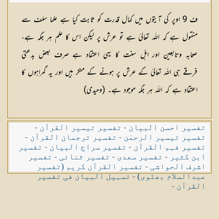
ف 9 اوپر کی آیتوں میں کمال قدرت کو ثابت كیا ہے علما سلف سے
منقول ہے کہ اللہ تعالیٰ ہے تو عرش پر لیکن اس کا علم ہر جگہ ہے،
صحابہ وتابعین اور اہل سنت کا یہی اعتقاد ہے صرف بعض بدعتی
فرقے ہی اللہ تعالیٰ کے عرش پر ہونے کے منکر ہیں اور یہ گمراہوں کا
اعتقاد ہے کہ اللہ ہر جگہ موجود ہے۔ (وحیدی)
تفسیر احسن البیان
-
تفسیر تیسیر القرآن
-
تفسیر تیسیر الرحمٰن
-
تفسیر ترجمان القرآن
-
تفسیر فہم القرآن
-
تفسیر سراج البیان
-
تفسیر
ابن کثیر
-
تفسیر سعدی
-
تفسیر ثنائی
-
تفسیر
اشرف الحواشی
-
تفسیر القرآن کریم (تفسیر
عبدالسلام بھٹوی)
-
تسہیل البیان فی تفسیر
القرآن
-