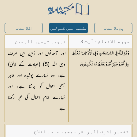
پچھلا صفحہ
مکتبہ میں کھولیں
اگلا صفحہ
سورة الانعام - آیت 3
ترجمہ تیسیر الرحمن
اور آسمانوں اور زمین میں صرف
وَهُوَ اللَّهُ فِي السَّمَاوَاتِ وَفِي الْأَرْضِ ۖ يَعْلَمُ
لبیان القرآن - محمد
وہی اللہ (5) (عبادت کے لائق)
سِرَّكُمْ وَجَهْرَكُمْ وَيَعْلَمُ مَا
تَكْسِبُونَ
لقمان سلفی
ہے، وہ تمہارے پوشیدہ اور ظاہر
سبھی احوال کو جانتا ہے، اور
تمہارے تمام اعمال کی خبر رکھتا
ہے
تفسیر اشرف الہواشی - محمد عبدہ لفلاح