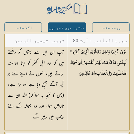
پچھلا صفحہ
مکتبہ میں کھولیں
اگلا صفحہ
سورة المآئدہ - آیت 80
ترجمہ تیسیر الرحمن
آپ ان میں سے بہتوں کو دیکھتے
تَرَىٰ كَثِيرًا مِّنْهُمْ يَتَوَلَّوْنَ الَّذِينَ كَفَرُوا ۚ
لبیان القرآن - محمد
ہیں کہ وہ اہل کفر کو اپنا دوست
لَبِئْسَ مَا قَدَّمَتْ لَهُمْ أَنفُسُهُمْ أَن سَخِطَ
لقمان سلفی
بناتے ہیں، انہوں نے اپنے لئے جو
اللَّهُ عَلَيْهِمْ وَفِي الْعَذَابِ هُمْ
خَالِدُونَ
کچھ آگے بھیج دیا ہے وہ برا ہے،
(جس کا نتیجہ یہ ہوا کہ) اللہ ان سے
ناراض ہوا، اور وہ ہمیشہ کے لئے
عذاب میں رہیں گے