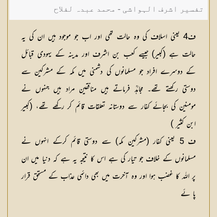
تفسیر اشرف الہواشی - محمد عبدہ لفلاح
ف4 یعنی اسلاف کی وہ حالت تھی اور اب جو موجود ہیں ان کی یہ
حالت ہے (کبیر) جیسے کعب بن اشرف اور مدینہ کے یہودی قبائل
کے دوسرے افراد جو مسلمانوں کی دشمنی میں مکہ کے مشرکین سے
دوستی رکھتے تھے۔ مجاہدؒ فرماتے ہیں منافقین مراد ہیں جنہوں نے
مومنین کی بجائے کفار سے دوستانہ تعلقات قائم کر رکھے تھے، (کبیر
ابن کثیر )
ف 5 یعنی کفار (مشرکین مکہ) سے دوستی قائم کرکے انہوں نے
مسلمانوں کے خلاف جو تیار کی ہے اس کا نتیجہ یہ ہے کہ دنیا میں ان
پر اللہ کا غضب ہوا اور وہ آخرت میں بھی دائمی عذاب کے مستحق قرار
پا ئے