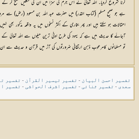
کرنا شروع کردیا۔ اللہ تعالیٰ نے اس جرم کی سزا میں ان کی شکلیں مسخ کر 
ہے جو صحیح مسلم (کتاب القدر) میں حضرت عبد اللہ بن مسعود (رض) سے مر
احتمالات ہو سکتے ہیں اور پھر بخاری کے اکثر نسخوں میں یہ واقعہ مذکور بھی نہی
آجائے گا حدیث میں ہے کہ یہود کی طرح ادنیٰ ترین حیلوں سے اللہ تعالیٰ ک
تو مسلمانوں کامرعوب ذہن ارتقائی ضرورتوں کی آڑ میں قرآن و حدیث سے ان کے 
تفسیر احسن البیان
-
تفسیر تیسیر القرآن
-
تفسیر تی
سعدی
-
تفسیر ثنائی
-
تفسیر اشرف الحواشی
-
تفسیر ال