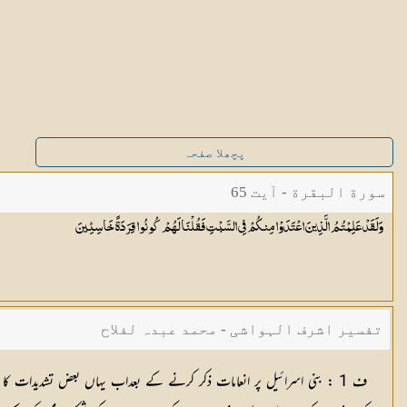
پچھلا صفحہ
سورة البقرة - آیت 65
وَلَقَدْ عَلِمْتُمُ الَّذِينَ اعْتَدَوْا مِنكُمْ فِي السَّبْتِ فَقُلْنَا لَهُمْ كُونُوا قِرَدَةً
خَاسِئِينَ
تفسیر اشرف الہواشی - محمد عبدہ لفلاح
ف 1 : بنی اسرائیل پر انعامات ذکر کرنے کے بعداب یہاں بعض تشدیدات 