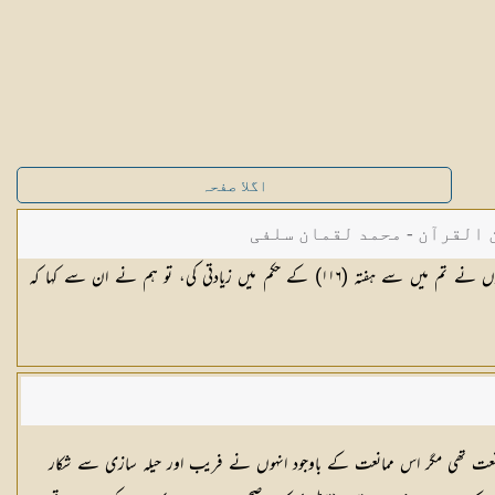
اگلا صفحہ
القرآن - محمد لقمان سلفی
نہوں نے تم میں سے ہفتہ (
١١٦
) کے حکم میں زیادتی کی، تو ہم نے ان سے کہا کہ
انعت تھی مگر اس ممانعت کے باوجود انہوں نے فریب اور حیلہ سازی سے شکار