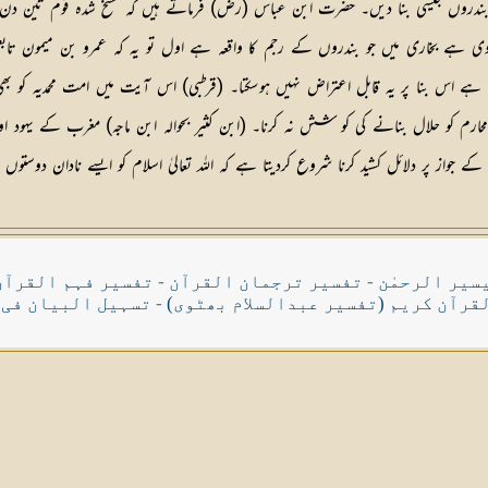
کے بندروں جیسی بنا دیں۔ حضرت ابن عباس (رض) فرماتے ہیں کہ مسخ شدہ قوم تین دن 
وی ہے بخاری میں جو بندروں کے رجم کا واقعہ ہے اول تو یہ کہ عمرو بن میمون تا
ں ہے اس بنا پر یہ قابل اعتراض نہیں ہوسکتا۔ (قرطبی) اس آیت میں امت محمدیہ کو بھی تنب
ے محارم کو حلال بنانے کی کو شش نہ کرنا۔ (ابن کثیر بحوالہ ابن ماجہ) مغرب کے ی
جواز پر دلائل کشید کرنا شروع کردیتا ہے کہ اللہ تعالیٰ اسلام کو ایسے نادان دوستو
سیر الرحمٰن
-
تفسیر ترجمان القرآن
-
تفسیر فہم القرآن
قرآن کریم (تفسیر عبدالسلام بھٹوی)
-
تسہیل البیان فی 