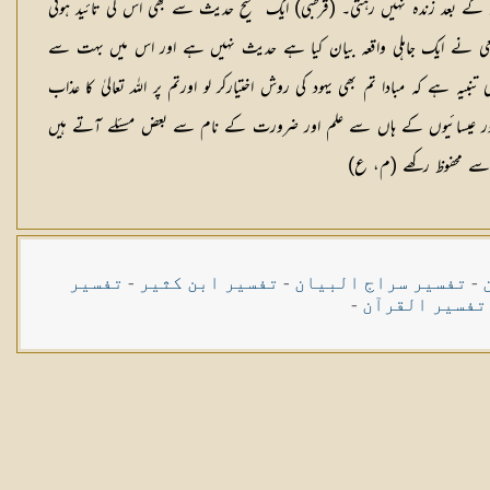
کے بعد زندہ نہیں رہتی۔ (قرطبی) ایک صحیح حدیث سے بھی اس کی تائید ہوتی
بعی نے ایک جاہلی واقعہ بیان کیا ہے حدیث نہیں ہے اور اس میں بہت سے
یہ ہے کہ مبادا تم بھی یہود کی روش اختیاركر لو اورتم پر اللہ تعالیٰ کا عذاب
ہود اور عیسائیوں کے ہاں سے علم اور ضرورت کے نام سے بعض مسئلے آتے ہیں
ں سے محفوظ رکھے (م، ع)
-
تفسیر سراج البیان
-
تفسیر ابن کثیر
-
تفسیر
تفسیر القرآن
-