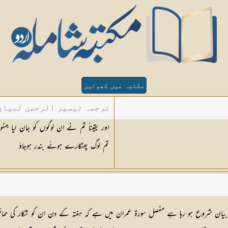
مکتبہ میں کھولیں
ترجمہ تیسیر الرحمن لبیان 
اور یقیناً تم نے ان لوگوں کو جان لیا ج
تم لوگ پھٹکارے ہوئے بندر ہوجاؤ
کا بیان شروع ہو رہا ہے مفصل سورۃ عمران میں ہے کہ ہفتہ کے دن ان کو شکار کی مم