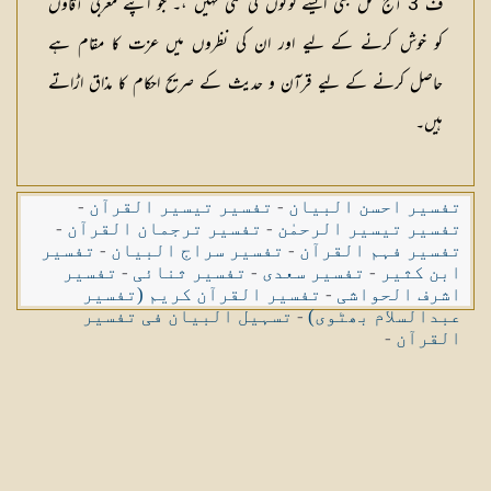
ف 3 آج کل بھی ایسے لوگوں کی کمی نہیں ،۔ جو اپنے مغربی آقاؤں
کو خوش کرنے کے لیے اور ان كی نظروں میں عزت کا مقام ہے
حاصل کرنے کے لیے قرآن و حدیث کے صریح احکام کا مذاق اڑاتے
ہیں۔
تفسیر احسن البیان
-
تفسیر تیسیر القرآن
-
تفسیر تیسیر الرحمٰن
-
تفسیر ترجمان القرآن
-
تفسیر فہم القرآن
-
تفسیر سراج البیان
-
تفسیر
ابن کثیر
-
تفسیر سعدی
-
تفسیر ثنائی
-
تفسیر
اشرف الحواشی
-
تفسیر القرآن کریم (تفسیر
عبدالسلام بھٹوی)
-
تسہیل البیان فی تفسیر
القرآن
-