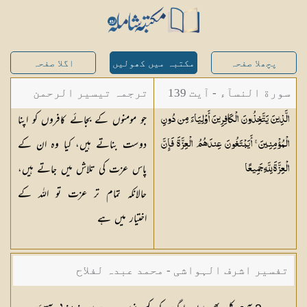
پچھلا صفحہ
مکتبہ میں کھولیں
اگلا صفحہ
سورة النسآء - آیت 139
ترجمہ تیسیر الرحمن
جو مومنوں کے بجائے کافروں کو اپنا
الَّذِينَ يَتَّخِذُونَ الْكَافِرِينَ أَوْلِيَاءَ مِن دُونِ
لبیان القرآن - محمد
دوست بناتے ہیں، کیا وہ ان کے
الْمُؤْمِنِينَ ۚ أَيَبْتَغُونَ عِندَهُمُ الْعِزَّةَ فَإِنَّ
لقمان سلفی
پاس عزت کی تلاش میں جاتے ہیں،
الْعِزَّةَ لِلَّهِ
جَمِيعًا
حالانکہ تمام تر عزت تو اللہ کے
اختیار میں ہے
تفسیر اشرف الہواشی - محمد عبدہ لفلاح