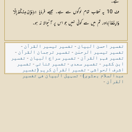
ہے۔
ف 10 یہ خطاب تمام لوگوں سے ہے۔ جیسے فرمایا :
İوَإِنْ مِنْكُمْ إِلَّا
اور تم میں سے کوئی نہیں جو اس پر آنیوالا نہ ہو۔
‌وَارِدُهَا Ĭ
تفسیر احسن البیان
-
تفسیر تیسیر القرآن
-
تفسیر تیسیر الرحمٰن
-
تفسیر ترجمان القرآن
-
تفسیر فہم القرآن
-
تفسیر سراج البیان
-
تفسیر
ابن کثیر
-
تفسیر سعدی
-
تفسیر ثنائی
-
تفسیر
اشرف الحواشی
-
تفسیر القرآن کریم (تفسیر
عبدالسلام بھٹوی)
-
تسہیل البیان فی تفسیر
القرآن
-