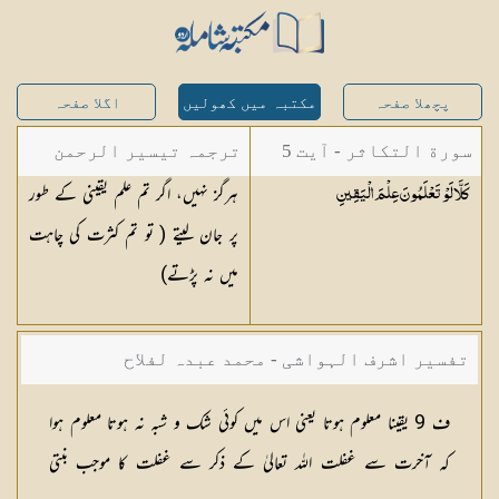
پچھلا صفحہ
مکتبہ میں کھولیں
اگلا صفحہ
سورة التکاثر - آیت 5
ترجمہ تیسیر الرحمن
ہرگز نہیں، اگر تم علم یقینی کے طور
كَلَّا لَوْ تَعْلَمُونَ عِلْمَ
الْيَقِينِ
لبیان القرآن - محمد
پر جان لیتے ( تو تم کثرت کی چاہت
لقمان سلفی
میں نہ پڑتے)
تفسیر اشرف الہواشی - محمد عبدہ لفلاح
ف 9 یقینا معلوم ہوتا یعنی اس میں کوئی شک و شبہ نہ ہوتا معلوم ہوا
کہ آخرت سے غفلت اللہ تعالیٰ کے ذکر سے غفلت کا موجب بنتی