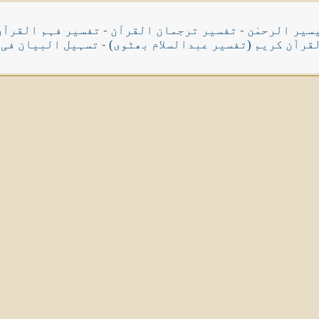
سیر الرحمٰن
-
تفسیر ترجمان القرآن
-
تفسیر فہم القرآن
قرآن کریم (تفسیر عبدالسلام بھٹوی)
-
تسہیل البیان فی 