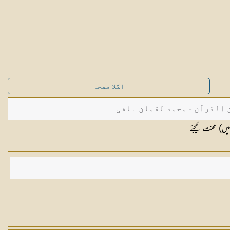
اگلا صفحہ
القرآن - محمد لقمان سلفی
یں) محنت کیجئے