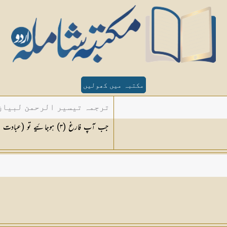
مکتبہ میں کھولیں
ترجمہ تیسیر الرحمن لبیان 
جب آپ فارغ (
٣
) ہوجائیے تو (عبادت م