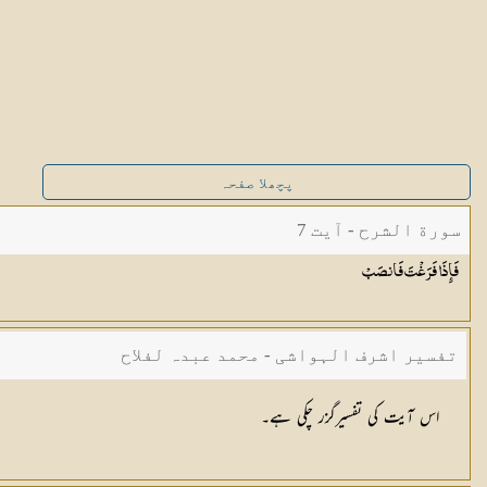
پچھلا صفحہ
سورة الشرح - آیت 7
فَإِذَا فَرَغْتَ
فَانصَبْ
تفسیر اشرف الہواشی - محمد عبدہ لفلاح
اس آیت کی تفسیرگزر چکی ہے۔