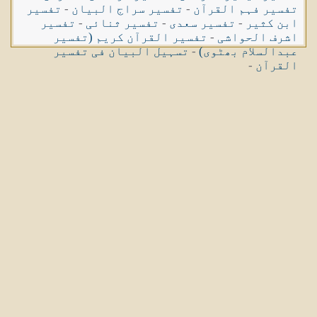
تفسیر فہم القرآن
-
تفسیر سراج البیان
-
تفسیر
ابن کثیر
-
تفسیر سعدی
-
تفسیر ثنائی
-
تفسیر
اشرف الحواشی
-
تفسیر القرآن کریم (تفسیر
عبدالسلام بھٹوی)
-
تسہیل البیان فی تفسیر
القرآن
-