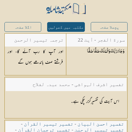
پچھلا صفحہ
مکتبہ میں کھولیں
اگلا صفحہ
سورة الفجر - آیت 22
ترجمہ تیسیر الرحمن
اور آپ کا رب آئے گا، اور
وَجَاءَ رَبُّكَ وَالْمَلَكُ صَفًّا
صَفًّا
لبیان القرآن - محمد
فرشتے صف باندھے ہوں گے
لقمان سلفی
تفسیر اشرف الہواشی - محمد عبدہ لفلاح
اس آیت کی تفسیرگزر چکی ہے۔
تفسیر احسن البیان
-
تفسیر تیسیر القرآن
-
تفسیر تیسیر الرحمٰن
-
تفسیر ترجمان القرآن
-