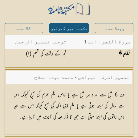
پچھلا صفحہ
مکتبہ میں کھولیں
اگلا صفحہ
سورة الفجر - آیت 1
ترجمہ تیسیر الرحمن
فجر کے وقت کی قسم (
١
)
�َالْفَجْرِ
لبیان القرآن - محمد
لقمان سلفی
تفسیر اشرف الہواشی - محمد عبدہ لفلاح
ف 6 صبح سے مراد ہر صبح ہے یا خاص یکم محرم کی صبح کیونکہ اس
سے سال کی ابتدا ہوتی ہے یا یکم ذی الحجہ کی صبح کیونکہ اس سے ان
دس راتوں کی ابتدا ہوتی ہے جن کا ذکر بعد کی آیت میں آرہا ہے۔