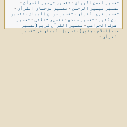
تفسیر احسن البیان
-
تفسیر تیسیر القرآن
-
تفسیر تیسیر الرحمٰن
-
تفسیر ترجمان القرآن
-
تفسیر فہم القرآن
-
تفسیر سراج البیان
-
تفسیر
ابن کثیر
-
تفسیر سعدی
-
تفسیر ثنائی
-
تفسیر
اشرف الحواشی
-
تفسیر القرآن کریم (تفسیر
عبدالسلام بھٹوی)
-
تسہیل البیان فی تفسیر
القرآن
-