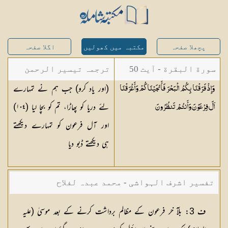
پچھلا صفحہ
مکتبہ میں کھولیں
اگلا صفحہ
سورة البقرة - آیت 50
ترجمہ تیسیر الرحمن
(اور یاد کرو) جب ہم نے تمہارے
وَإِذْ فَرَقْنَا بِكُمُ الْبَحْرَ فَأَنجَيْنَاكُمْ وَأَغْرَقْنَا
لبیان القرآن - محمد
لئے دریا کو پھاڑا، تم کو بچا لیا (
١٠٤
)
آلَ فِرْعَوْنَ وَأَنتُمْ
تَنظُرُونَ
لقمان سلفی
اور آل فرعون کو تمہارے دیکھتے
ہی دیکھتے ڈبو دیا
تفسیر اشرف الہواشی - محمد عبدہ لفلاح
ف 3: بلآ خر فرعون کے مظالم برداشت کرنے کے بعد موسیٰ (علیہ