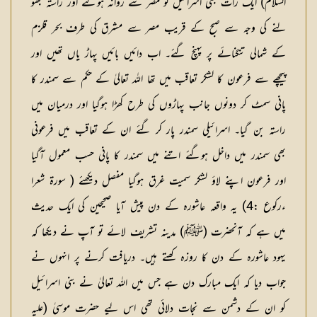
السلام) ایک رات بنی اسرائیل کو مصر سے روانہ ہوگئے اور راستہ بھو
لنے کی وجہ سے صبح کے قریب مصر سے مشرق کی طرف بحر قلزم
کے شمالی تنگنائے پر پہنچ گئے۔ اب دائیں بائیں پہاڑ یاں تھیں اور
پیچھے سے فرعون کا لشکر تعاقب میں تھا اللہ تعالیٰ کے حکم سے سمندر کا
پانی سمٹ کر دونوں جانب پہاڑوں کی طرح کھڑا ہوگیا اور درمیان میں
راستہ بن گیا۔ اسرائیلی سمندر پار کر گئے ان کے تعاقب میں فرعونی
بھی سمندر میں داخل ہوگئے اتنے میں سمندر کا پانی حسب معمول آگیا
اور فرعون اپنے لاؤ لشکر سمیت غرق ہوگیا مفصل دیکھئے ( سورۃ شعرا
ءرکوع :4) یہ واقعہ عاشورہ کے دن پیش آیا صحیحین کی ایک حدیث
میں ہے کہ آنحضرت (ﷺ) مدینہ تشریف لائے تو آپ نے دیکھا کہ
یہود عاشورہ کے دن کا روزہ کھتے ہیں۔ دریافت کرنے پر انہوں نے
جواب دیا کہ ایک مبارک دن ہے جس میں اللہ تعالیٰ نے بنی اسرائیل
کو ان کے دشمن سے نجات دلائی تھی اس لیے حضرت موسیٰ (علیہ