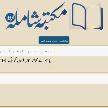
مکتبہ میں کھولیں
ترجمہ تیسیر الرحمن لبیان 
کیا ہم نے گذشتہ کافر قوموں کو ہلاک (
٥
) ن