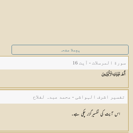
پچھلا صفحہ
سورة المرسلات - آیت 16
أَلَمْ نُهْلِكِ
الْأَوَّلِينَ
تفسیر اشرف الہواشی - محمد عبدہ لفلاح
اس آیت کی تفسیرگزر چکی ہے۔