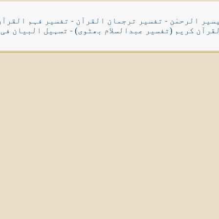
سیر الرحمٰن
-
تفسیر ترجمان القرآن
-
تفسیر فہم القرآن
قرآن کریم (تفسیر عبدالسلام بھٹوی)
-
تسہیل البیان فی 