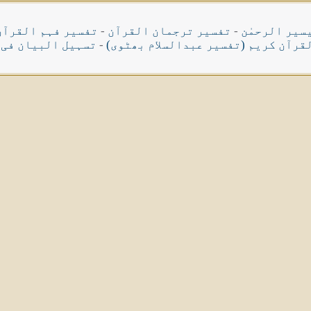
سیر الرحمٰن
-
تفسیر ترجمان القرآن
-
تفسیر فہم القرآن
قرآن کریم (تفسیر عبدالسلام بھٹوی)
-
تسہیل البیان فی 