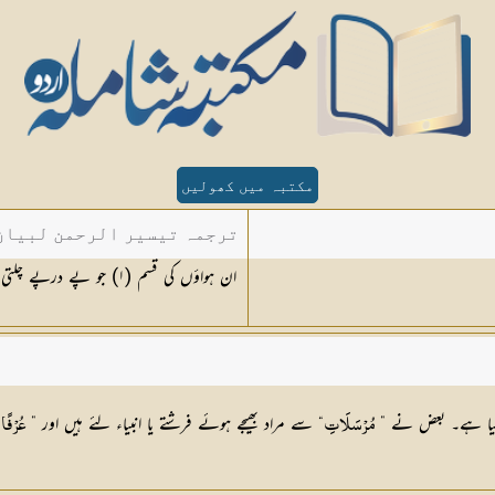
مکتبہ میں کھولیں
ترجمہ تیسیر الرحمن لبیان 
ان ہواؤں کی قسم (
١
) جو پے درپے چلتی 
“ سے مراد بھیجے ہوئے فرشتے یا انبیاء لئے ہیں اور ”
مُرْسَلَاتِ
عُرْفًا