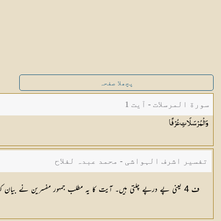
پچھلا صفحہ
سورة المرسلات - آیت 1
وَالْمُرْسَلَاتِ
عُرْفًا
تفسیر اشرف الہواشی - محمد عبدہ لفلاح
ف 4 یعنی پے درپے چلتی ہیں۔ آیت کا یہ مطلب جمہور مفسرین نے بیان کیا ہے۔ بعض نے ”