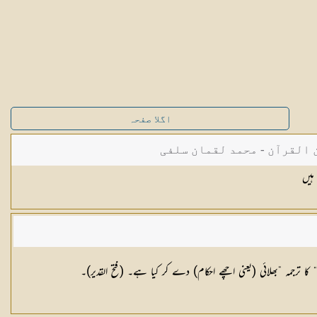
اگلا صفحہ
القرآن - محمد لقمان سلفی
ہیں
“ کا ترجمہ ”بھلائی (یعنی اچھے احکام) دے کر کیا ہے۔ (فتح القدیر)۔