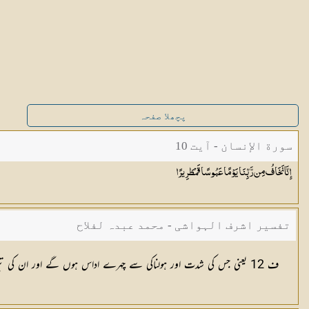
پچھلا صفحہ
سورة الإنسان - آیت 10
إِنَّا نَخَافُ مِن رَّبِّنَا يَوْمًا عَبُوسًا
قَمْطَرِيرًا
تفسیر اشرف الہواشی - محمد عبدہ لفلاح
ف 12 یعنی جس کی شدت اور ہولناکی سے چہرے اداس ہوں گے اور ان کی تیوری چڑھی ہوگی، مراد قیامت کا دن ہے۔