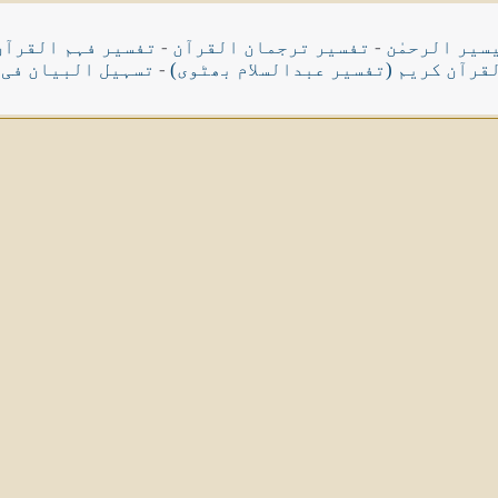
سیر الرحمٰن
-
تفسیر ترجمان القرآن
-
تفسیر فہم القرآن
قرآن کریم (تفسیر عبدالسلام بھٹوی)
-
تسہیل البیان فی 