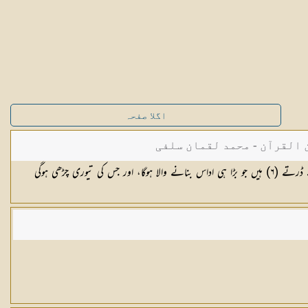
اگلا صفحہ
القرآن - محمد لقمان سلفی
ڈرتے (
٦
) ہیں جو بڑا ہی اداس بنانے والا ہوگا، اور جس کی تیوری چڑھی ہوگی