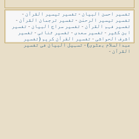
تفسیر احسن البیان
-
تفسیر تیسیر القرآن
-
تفسیر تیسیر الرحمٰن
-
تفسیر ترجمان القرآن
-
تفسیر فہم القرآن
-
تفسیر سراج البیان
-
تفسیر
ابن کثیر
-
تفسیر سعدی
-
تفسیر ثنائی
-
تفسیر
اشرف الحواشی
-
تفسیر القرآن کریم (تفسیر
عبدالسلام بھٹوی)
-
تسہیل البیان فی تفسیر
القرآن
-