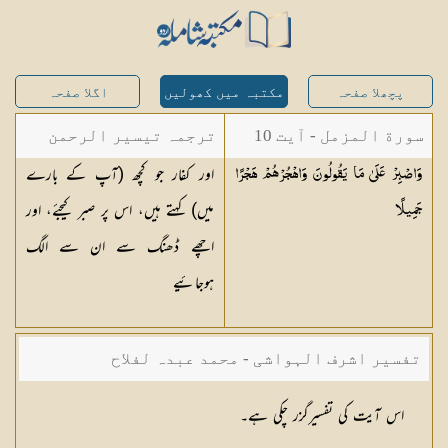
پچھلا صفحہ
مکتبہ میں کھولیں
اگلا صفحہ
سورة المزمل - آیت 10
ترجمہ تیسیر الرحمن
اور کفار جو کچھ (آپ کے بارے
وَاصْبِرْ عَلَىٰ مَا يَقُولُونَ وَاهْجُرْهُمْ هَجْرًا
لبیان القرآن - محمد
میں) کہتے ہیں، اس پر صبر کیجئے، اور
جَمِيلًا
لقمان سلفی
اچھے ڈھنگ سے ان سے الگ
ہوجائیے
تفسیر اشرف الہواشی - محمد عبدہ لفلاح
اس آیت کی تفسیرگزر چکی ہے۔