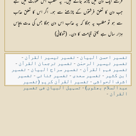
فرشتے ایک دن میں چڑھ جاتے ہیں۔ یہ مطلب اس صورت میں ہے
جب دن کا تعلق فرشتوں کے چڑھنے سے ہو۔ اگر اس کا تعلق عذاب
سے ہو تو مطلب یہ ہوگا کہ یہ عذاب اس دن ہوگا جس کی مدت پچاس
ہزار سال ہے یعنی قیامت کا دن۔ (شوکانی)
تفسیر احسن البیان
-
تفسیر تیسیر القرآن
-
تفسیر تیسیر الرحمٰن
-
تفسیر ترجمان القرآن
-
تفسیر فہم القرآن
-
تفسیر سراج البیان
-
تفسیر
ابن کثیر
-
تفسیر سعدی
-
تفسیر ثنائی
-
تفسیر
اشرف الحواشی
-
تفسیر القرآن کریم (تفسیر
عبدالسلام بھٹوی)
-
تسہیل البیان فی تفسیر
القرآن
-