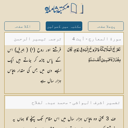
پچھلا صفحہ
مکتبہ میں کھولیں
اگلا صفحہ
سورة المعارج - آیت 4
ترجمہ تیسیر الرحمن
فرشتے اور روح (
٢
) ( جبریل) اس
تَعْرُجُ الْمَلَائِكَةُ وَالرُّوحُ إِلَيْهِ فِي يَوْمٍ كَانَ
لبیان القرآن - محمد
کے پاس چڑھ کر جاتے ہیں ایک
مِقْدَارُهُ خَمْسِينَ أَلْفَ
سَنَةٍ
لقمان سلفی
ایسے دن میں جس کی مقدار پچاس
ہزار سال ہے
تفسیر اشرف الہواشی - محمد عبدہ لفلاح
ف 3 یعنی وہ پچاس ہزار سال میں اس مقام تک پہنچے گا جہاں یہ