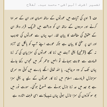
تفسیر اشرف الہواشی - محمد عبدہ لفلاح
ف 1 اوپر کی آیات میں عورتوں کے ساتھ احسان اور ان کے مہر ادا
کرنے اور مردوں کے ساتھ ان کو وراثت میں شریک قرار دیکر ان
کے حقوق کی حفاظت کا بیان تھا۔ اب یہاں سے عورتوں کی تادیب
اور ان پر سختی کا بیان ہے تاکہ عورت اپنے آپ کو بالکل ہی آزاد
نہ سمجھے (قرطبی) پہلی آیت میں زنا کار عورتوں کی سزابیان کی کہ زنا
شہادت سے ثابت ہوجائے تو انہیں تاعمر گھر میں محبوس رکھا جائے
یہاں تک کہ وہ مرجائیں۔ یا اللہ تعالیٰ انکے بارے میں کوئی دو سری
سزانازل فرمادے۔ اسلام میں زنا کار عورتوں کے لیے یہ پہلی سزا
ہے جو بعد میں حد زنا نازل ہونے سے منسوخ ہوگئی۔ سورت نور میں
جو سو کوڑوں کی سزا نازل ہوئی یہاں
سے اسی طرف اشارہ ہے
سَبِيلٗا