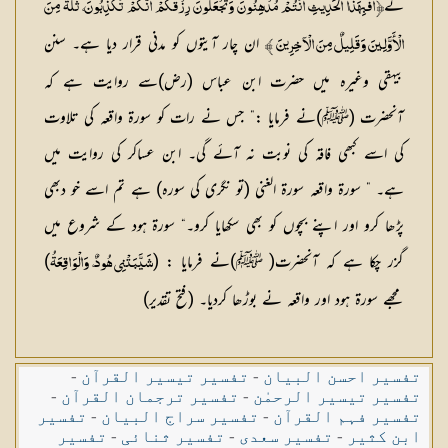
نے
İأَفَبِهَذَا الْحَدِيثِ أَنْتُمْ مُدْهِنُونَ ‌وَتَجْعَلُونَ رِزْقَكُمْ أَنَّكُمْ تُكَذِّبُونَ، ‌ثُلَّةٌ ‌مِنَ
ان چار آیتوں کو مدنی قرار دیا ہے۔ سنن
الْأَوَّلِينَ وَقَلِيلٌ مِنَ الْآخِرِينَ Ĭ
بیہقی وغیرہ میں حضرت ابن عباس (رض)سے روایت ہے کہ
آنحضرت (ﷺ)نے فرمایا :” جس نے رات کو سورۃ واقعہ کی تلاوت
کی اسے کبھی فاقہ کی نوبت نہ آئے گی۔ ابن عساکر کی روایت میں
ہے۔ ” سورۃ واقعہ سورۃ الغنی (تو نگری کی سورہ) ہے تم اسے خو دبھی
پڑھا کرو اور اپنے بچوں کو بھی سکھایا کرو۔“ سورۃ ہود کے شروع میں
گزر چکا ہے کہ آنحضرت( ﷺ)نے فرمایا : (
)
‌شَيَّبَتْنِي هُودٌ، وَالْوَاقِعَةُ
مجھے سورۃ ہود اور واقعہ نے بوڑھا کردیا۔ (فتح تقدیر)
تفسیر احسن البیان
-
تفسیر تیسیر القرآن
-
تفسیر تیسیر الرحمٰن
-
تفسیر ترجمان القرآن
-
تفسیر فہم القرآن
-
تفسیر سراج البیان
-
تفسیر
ابن کثیر
-
تفسیر سعدی
-
تفسیر ثنائی
-
تفسیر