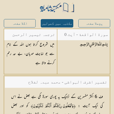
پچھلا صفحہ
مکتبہ میں کھولیں
اگلا صفحہ
سورة الواقعة - آیت 0
ترجمہ تیسیر الرحمن
میں شروع کرتا ہوں اللہ کے نام
بِسْمِ اللَّهِ الرَّحْمَٰنِ
الرَّحِيمِ
لبیان القرآن - محمد
سے جو نہایت مہربان، بے حد رحم
لقمان سلفی
کرنے والا ہے
تفسیر اشرف الہواشی - محمد عبدہ لفلاح
ف 6 اکثر مفسرین کے نزدیک یہ پوری سورۃ مکی ہے بعض نے اس
کی ایک آیت :
کو اور بعض
İ‌وَتَجْعَلُونَ رِزْقَكُمْ أَنَّكُمْ تُكَذِّبُونَĬ