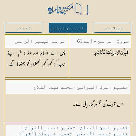
پچھلا صفحہ
مکتبہ میں کھولیں
اگلا صفحہ
سورة الرحمن - آیت 61
ترجمہ تیسیر الرحمن
پس اے انسانو اور جنو ! تم اپنے
فَبِأَيِّ آلَاءِ رَبِّكُمَا
تُكَذِّبَانِ
لبیان القرآن - محمد
رب کی کن کن نعمتوں کو جھٹلاؤ گے
لقمان سلفی
تفسیر اشرف الہواشی - محمد عبدہ لفلاح
اس آیت کی تفسیرگزر چکی ہے۔
تفسیر احسن البیان
-
تفسیر تیسیر القرآن
-
تفسیر تیسیر الرحمٰن
-
تفسیر ترجمان القرآن
-