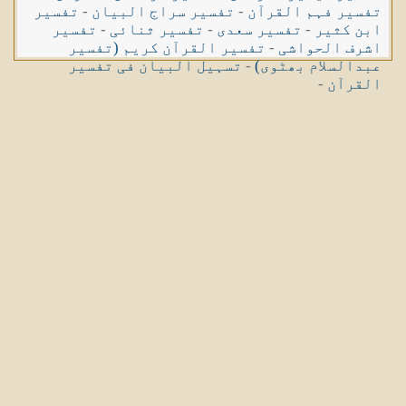
تفسیر فہم القرآن
-
تفسیر سراج البیان
-
تفسیر
ابن کثیر
-
تفسیر سعدی
-
تفسیر ثنائی
-
تفسیر
اشرف الحواشی
-
تفسیر القرآن کریم (تفسیر
عبدالسلام بھٹوی)
-
تسہیل البیان فی تفسیر
القرآن
-