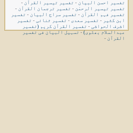
تفسیر احسن البیان
-
تفسیر تیسیر القرآن
-
تفسیر تیسیر الرحمٰن
-
تفسیر ترجمان القرآن
-
تفسیر فہم القرآن
-
تفسیر سراج البیان
-
تفسیر
ابن کثیر
-
تفسیر سعدی
-
تفسیر ثنائی
-
تفسیر
اشرف الحواشی
-
تفسیر القرآن کریم (تفسیر
عبدالسلام بھٹوی)
-
تسہیل البیان فی تفسیر
القرآن
-