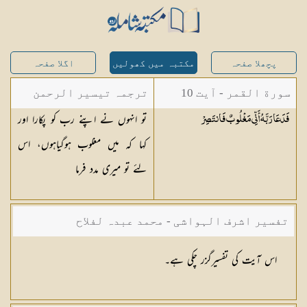
پچھلا صفحہ
مکتبہ میں کھولیں
اگلا صفحہ
سورة القمر - آیت 10
ترجمہ تیسیر الرحمن
تو انہوں نے اپنے رب کو پکارا اور
فَدَعَا رَبَّهُ أَنِّي مَغْلُوبٌ
فَانتَصِرْ
لبیان القرآن - محمد
کہا کہ میں مغلوب ہوگیاہوں، اس
لقمان سلفی
لئے تو میری مدد فرما
تفسیر اشرف الہواشی - محمد عبدہ لفلاح
اس آیت کی تفسیرگزر چکی ہے۔