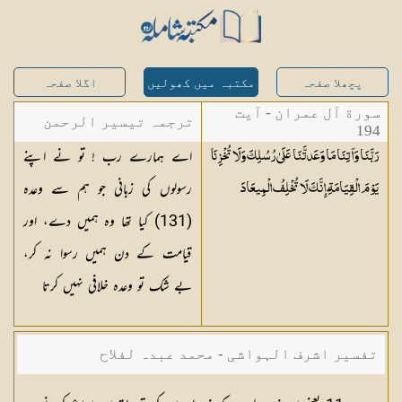
پچھلا صفحہ
مکتبہ میں کھولیں
اگلا صفحہ
سورة آل عمران - آیت
ترجمہ تیسیر الرحمن
194
اے ہمارے رب ! تو نے اپنے
رَبَّنَا وَآتِنَا مَا وَعَدتَّنَا عَلَىٰ رُسُلِكَ وَلَا تُخْزِنَا
لبیان القرآن - محمد
رسولوں کی زبانی جو ہم سے وعدہ
يَوْمَ الْقِيَامَةِ ۗ إِنَّكَ لَا تُخْلِفُ
الْمِيعَادَ
لقمان سلفی
(131) کیا تھا وہ ہمیں دے، اور
قیامت کے دن ہمیں رسوا نہ کر،
بے شک تو وعدہ خلافی نہیں کرتا
تفسیر اشرف الہواشی - محمد عبدہ لفلاح