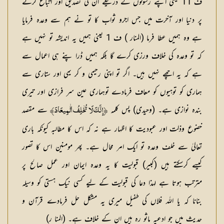
ف 11 یعنی اپنے رسولوں کے ذریعے ان کی تصدیق اور اتباع کرنے
پر دنیا اور آخرت میں جس اجرو ثواب کا تو نے ہم سے وعدہ فرمایا
ہے وہ ہمیں عطا فرما (المنار ) ف 1 یعنی ہمیں یہ اندیشہ تو نہیں ہے
کہ تو وعدہ کی خلاف ورزی کرے گا بلکہ ہمیں ڈرا پنے ہی اعمال سے
ہے کہ یہ اچھے نہیں ہیں۔ اگر تو اپنی رحیمی و کر یمی اور ستاری سے
ہماری کو توہیوں کو معاف فرمادے توہماری عین سر فرازی اور تیری
بندہ نوازی ہے۔ (وحیدی) پس کلمہ
سے مقصد
İإِنَّكَ لَا تُخۡلِفُ ٱلۡمِيعَادَĬ
خضوع وذلت اور عبودیت کا اظہار ہے نہ کہ اس کا مطالبہ کیونکہ باری
تعالیٰ سے خلف وعدہ تو ایک امر محال ہے۔ پھر مومنین اس کا تصور
کیسے کرسکتے ہیں (کبیر) قبولیت کا یہ وعدہ ایمان اور عمل صالح پر
مترتب ہوتا ہے لہذا دعا کی قبولیت کے لیے کسی نیک ہستی کو وسیلہ
بنانا کہ یا اللہ فلاں کی طفیل میری یہ مشکل حل فرمادے قرآن و
حدیث میں جو ادعیہ ماثو رہ ہیں ان کے خلاف ہے۔ (المنا ر)