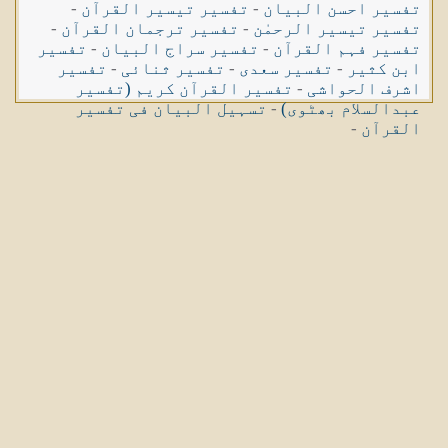
تفسیر احسن البیان
-
تفسیر تیسیر القرآن
-
تفسیر تیسیر الرحمٰن
-
تفسیر ترجمان القرآن
-
تفسیر فہم القرآن
-
تفسیر سراج البیان
-
تفسیر
ابن کثیر
-
تفسیر سعدی
-
تفسیر ثنائی
-
تفسیر
اشرف الحواشی
-
تفسیر القرآن کریم (تفسیر
عبدالسلام بھٹوی)
-
تسہیل البیان فی تفسیر
القرآن
-