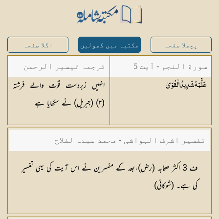
پچھلا صفحہ
مکتبہ میں کھولیں
اگلا صفحہ
سورة النجم - آیت 5
ترجمہ تیسیر الرحمن
انہیں زبردست قوت والے فرشتہ
عَلَّمَهُ شَدِيدُ
الْقُوَىٰ
لبیان القرآن - محمد
(
٣
) (جبریل) نے سکھایا ہے
لقمان سلفی
تفسیر اشرف الہواشی - محمد عبدہ لفلاح
ف 3 اکثر صحابہ (رض)،بعد کے مفسرین نے اس آیت کی یہی تفسیر
کی ہے۔ (شوکانی)