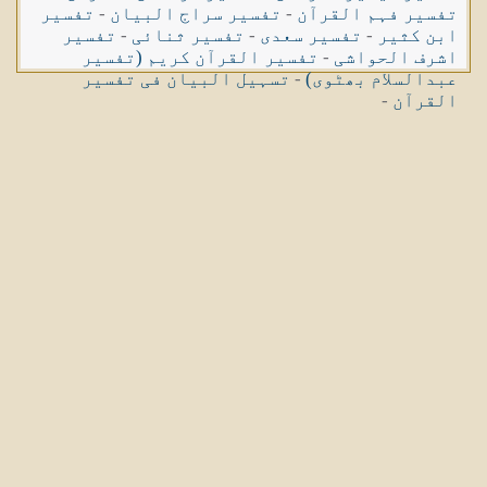
تفسیر فہم القرآن
-
تفسیر سراج البیان
-
تفسیر
ابن کثیر
-
تفسیر سعدی
-
تفسیر ثنائی
-
تفسیر
اشرف الحواشی
-
تفسیر القرآن کریم (تفسیر
عبدالسلام بھٹوی)
-
تسہیل البیان فی تفسیر
القرآن
-