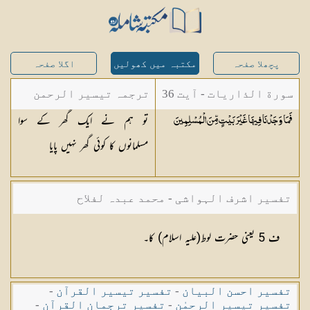
پچھلا صفحہ
مکتبہ میں کھولیں
اگلا صفحہ
سورة الذاريات - آیت 36
ترجمہ تیسیر الرحمن
تو ہم نے ایک گھر کے سوا
فَمَا وَجَدْنَا فِيهَا غَيْرَ بَيْتٍ مِّنَ
الْمُسْلِمِينَ
لبیان القرآن - محمد
مسلمانوں کا کوئی گھر نہیں پایا
لقمان سلفی
تفسیر اشرف الہواشی - محمد عبدہ لفلاح
ف 5 یعنی حضرت لوط(علیہ اسلام) کا۔
تفسیر احسن البیان
-
تفسیر تیسیر القرآن
-
تفسیر تیسیر الرحمٰن
-
تفسیر ترجمان القرآن
-