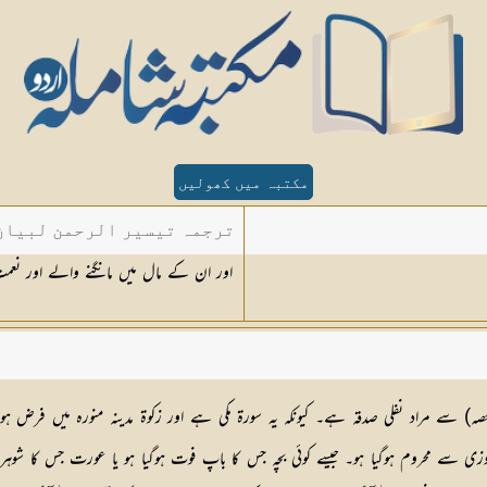
مکتبہ میں کھولیں
ترجمہ تیسیر الرحمن لبیان 
اور ان کے مال میں مانگنے والے اور نعمت
صہ) سے مراد نفلی صدقہ ہے۔ کیونکہ یہ سورۃ مکی ہے اور زکوۃ مدینہ منورہ میں فرض ہ
 محروم ہوگیا ہو۔ جیسے کوئی بچہ جس کا باپ فوت ہوگیا ہو یا عورت جس کا شوہر انتقا