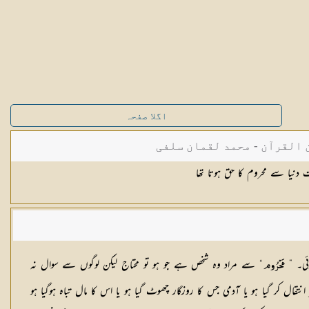
اگلا صفحہ
القرآن - محمد لقمان سلفی
 دنیا سے محروم کا حق ہوتا تھا
وئی۔ ”
“ سے مراد وہ شخص ہے جو ہو تو محتاج لیکن لوگوں سے سوال نہ
‌مَحْرُوم
ل کر گیا ہو یا آدمی جس کا روزگار چھوٹ گیا ہو یا اس کا مال تباہ ہوگیا ہو