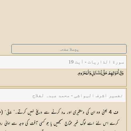
پچھلا صفحہ
سورة الذاريات - آیت 19
وَفِي أَمْوَالِهِمْ حَقٌّ لِّلسَّائِلِ
وَالْمَحْرُومِ
تفسیر اشرف الہواشی - محمد عبدہ لفلاح
ف 4 یعنی وہ ان کی دستگیری اور مدد کرنے سے دریغ نہیں کرتے۔”
“ (ح
حَقٌّ
کرے اس لئے اسے لوگ غیر محتاج سمجھیں یا جو کسی آفت کی وجہ سے اپنی روزی سے