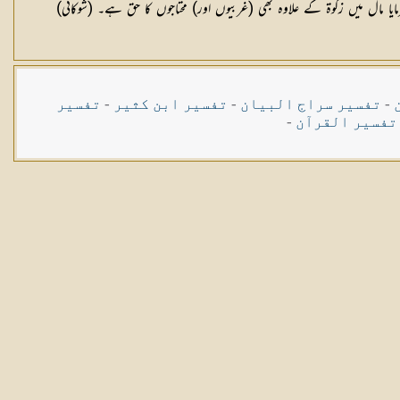
میں زکوۃ کے علاوہ بھی (غربیوں اور) محتاجوں کا حق ہے۔ (شوکانی)
-
تفسیر سراج البیان
-
تفسیر ابن کثیر
-
تفسیر
تفسیر القرآن
-