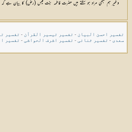
وغیر ہم سبھی مراد ہو سکتے ہیں حضرت فاطمہ بنت قیس (رض) کا بیان ہے 
تفسیر احسن البیان
-
تفسیر تیسیر القرآن
-
تفسیر تی
سعدی
-
تفسیر ثنائی
-
تفسیر اشرف الحواشی
-
تفسیر ال