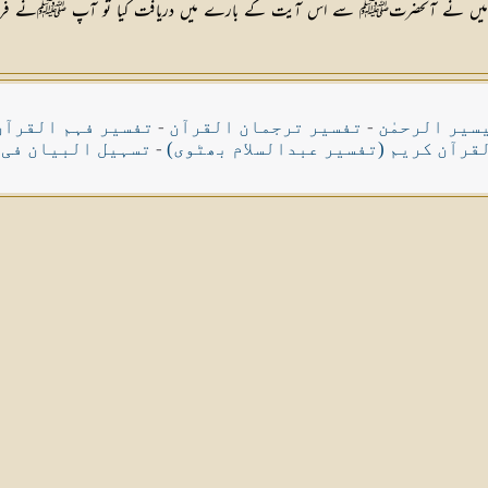
کہ میں نے آنحضرتﷺ سے اس آیت کے بارے میں دریافت کیا تو آپ ﷺنے فرمایا مال 
سیر الرحمٰن
-
تفسیر ترجمان القرآن
-
تفسیر فہم القرآن
قرآن کریم (تفسیر عبدالسلام بھٹوی)
-
تسہیل البیان فی 