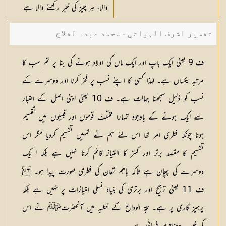
والا، ہر چیز کی خبر رکھنے والا ہے
تفسیر اشرف الہواشی - محمد عبدہ لفلاح
ف 9 یعنی ایک باپ اور ایک ماں کی اولاد ہونے کی بنا پر تم سب کا
مرتبہ یکساں ہے۔ لہٰذا کسی کا اپنے نسب پر فخر کرنا اور دوسرے کے
نسب کو ذلیل سمجھنا جہالت ہے۔ ف 10 یعنی اپنی اصل کے اعتبار
سے ایک ہونے کے باوجود تمہارا مختلف قوموں اور قبیلوں میں تقسیم
ہونا چونکہ فطری امر تھا اس لئے ہم نے تمہیں تقسیم کردیا مگر اس
تقسیم کا مقصد برتر اور کمتر کا اامتیاز قائم کرنا نہیں ہے بلکہ ا یک
دوسرے کی پہچان ہے تاکہ باہم تعان کی فطری صورت پیدا ہو۔
ف 11 یعنی ترجیح اور برتری کی بنیاد نسلی امتیازات پر نہیں ہے بلکہ
پرہیز گاری پر ہے۔ حجۃ الوداع کے خطبہ میں آنحضرتﷺ نے اس