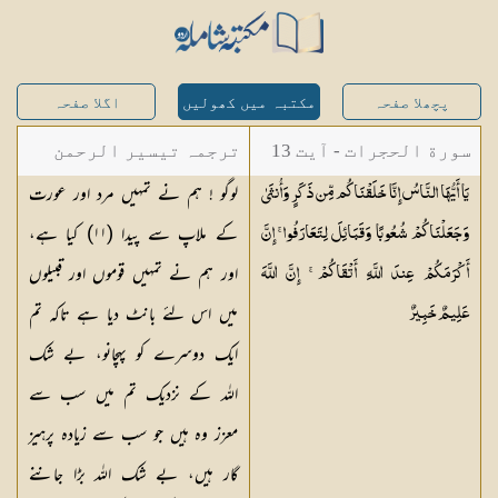
پچھلا صفحہ
مکتبہ میں کھولیں
اگلا صفحہ
سورة الحجرات - آیت 13
ترجمہ تیسیر الرحمن
لوگو ! ہم نے تمہیں مرد اور عورت
يَا أَيُّهَا النَّاسُ إِنَّا خَلَقْنَاكُم مِّن ذَكَرٍ وَأُنثَىٰ
لبیان القرآن - محمد
کے ملاپ سے پیدا (
١١
) کیا ہے،
وَجَعَلْنَاكُمْ شُعُوبًا وَقَبَائِلَ لِتَعَارَفُوا ۚ إِنَّ
لقمان سلفی
اور ہم نے تمہیں قوموں اور قبیلوں
أَكْرَمَكُمْ عِندَ اللَّهِ أَتْقَاكُمْ ۚ إِنَّ اللَّهَ
میں اس لئے بانٹ دیا ہے تاکہ تم
عَلِيمٌ
خَبِيرٌ
ایک دوسرے کو پہچانو، بے شک
اللہ کے نزدیک تم میں سب سے
معزز وہ ہیں جو سب سے زیادہ پرہیز
گار ہیں، بے شک اللہ بڑا جاننے