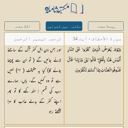
پچھلا صفحہ
مکتبہ میں کھولیں
اگلا صفحہ
سورة الأحقاف - آیت 34
ترجمہ تیسیر الرحمن
اور جس دن اہل کفر آگ کے سامنے
وَيَوْمَ يُعْرَضُ الَّذِينَ كَفَرُوا عَلَى النَّارِ
لبیان القرآن - محمد
لائے جائیں گے ( تو ان سے پوچھا
أَلَيْسَ هَٰذَا بِالْحَقِّ ۖ قَالُوا بَلَىٰ وَرَبِّنَا ۚ قَالَ
لقمان سلفی
جائے گا) کیا یہ حقیقت (
٢٢
) نہیں
فَذُوقُوا الْعَذَابَ بِمَا كُنتُمْ
تَكْفُرُونَ
ہے تو وہ کہیں گے، ہاں، ہمارے
رب کی قسم ! اللہ کہے گا تو پھر
اپنے کفر کے بدلے عذاب کا مزا
چکھتے رہو