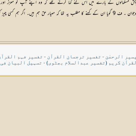
یش مسلمانوں کے بارے میں اس لئے کہا کرتے تھے کہ وہ اپنے آپ کو معزز اور جہاں د
آنحضرتﷺ کی پیروی اختیار کرنے والے یا تو غریب طبقہ کے لوگ تھے یا نوجوان ۔ ف 9 گویا ان کے کہنے کا مطلب 
سیر الرحمٰن
-
تفسیر ترجمان القرآن
-
تفسیر فہم القرآن
قرآن کریم (تفسیر عبدالسلام بھٹوی)
-
تسہیل البیان فی 