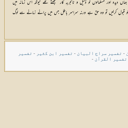
یدہ اور مسلمانوں کو ذلیل و ناتجربہ کار سمجھتے تھے کیونکہ اس زمانہ میں
یہ تھا کہ معیار حق ہم ہیں۔ اگر ہم کسی چیز کو قبول کرلیں تو وہ حق ہے ورنہ سراسر باطل جس میں پرانے زمانے سے لوگ
-
تفسیر سراج البیان
-
تفسیر ابن کثیر
-
تفسیر
تفسیر القرآن
-