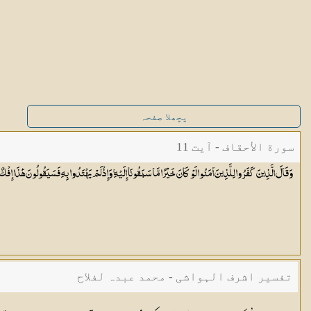
پچھلا صفحہ
سورة الأحقاف - آیت 11
وَقَالَ الَّذِينَ كَفَرُوا لِلَّذِينَ آمَنُوا لَوْ كَانَ خَيْرًا مَّا سَبَقُونَا إِلَيْهِ ۚ وَإِذْ لَمْ يَهْتَدُوا بِهِ فَسَيَقُولُونَ هَٰذَا إِفْك
تفسیر اشرف الہواشی - محمد عبدہ لفلاح