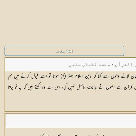
اگلا صفحہ
القرآن - محمد لقمان سلفی
ان لانے والوں سے کہا کہ دین اسلام بہتر (
٩
) ہوتا تو اسے قبول کرنے میں ہم
رآن سے انہوں نے ہدایت حاصل نہیں کی، اس لئے وہ کہتے ہیں کہ یہ تو پرانا