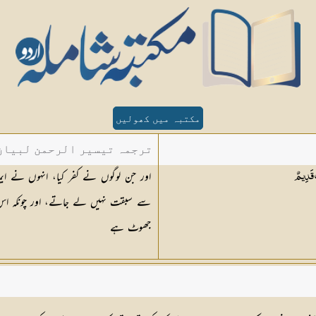
مکتبہ میں کھولیں
ترجمہ تیسیر الرحمن لبیان 
اور جن لوگوں نے کفر کیا، انہوں نے ایم
ٌ
قَدِيمٌ
سے سبقت نہیں لے جاتے، اور چونکہ اس ق
جھوٹ ہے