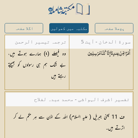
پچھلا صفحہ
مکتبہ میں کھولیں
اگلا صفحہ
سورة الدخان - آیت 5
ترجمہ تیسیر الرحمن
وہ فیصلے (
٤
) ہمارے ہوتے ہیں،
أَمْرًا مِّنْ عِندِنَا ۚ إِنَّا كُنَّا
مُرْسِلِينَ
لبیان القرآن - محمد
بے شک ہم ہی رسولوں کو بھیجتے
لقمان سلفی
رہتے ہیں
تفسیر اشرف الہواشی - محمد عبدہ لفلاح
ف 11 یعنی جبریل ( علیہ السلام) اللہ کے اذن سے ہر حکم لے کر
اترتے ہیں۔