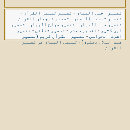
تفسیر احسن البیان
-
تفسیر تیسیر القرآن
-
تفسیر تیسیر الرحمٰن
-
تفسیر ترجمان القرآن
-
تفسیر فہم القرآن
-
تفسیر سراج البیان
-
تفسیر
ابن کثیر
-
تفسیر سعدی
-
تفسیر ثنائی
-
تفسیر
اشرف الحواشی
-
تفسیر القرآن کریم (تفسیر
عبدالسلام بھٹوی)
-
تسہیل البیان فی تفسیر
القرآن
-