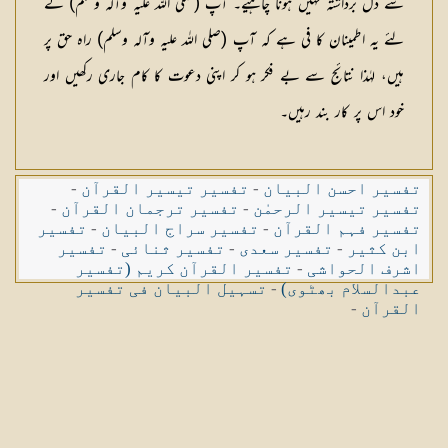
سے دل برداشتہ نہیں ہونا چاہیے۔ آپ (صلی اللہ علیہ وآلہ وسلم) کے
لئے یہ اطمینان کا فی ہے کہ آپ (صلی اللہ علیہ وآلہ وسلم) راہ حق پر
ہیں، لہٰذا نتائج سے بے فکر ہو کر اپنی دعوت کا کام جاری رکھیں اور
خود اس پر کار بند رہیں۔
تفسیر احسن البیان
-
تفسیر تیسیر القرآن
-
تفسیر تیسیر الرحمٰن
-
تفسیر ترجمان القرآن
-
تفسیر فہم القرآن
-
تفسیر سراج البیان
-
تفسیر
ابن کثیر
-
تفسیر سعدی
-
تفسیر ثنائی
-
تفسیر
اشرف الحواشی
-
تفسیر القرآن کریم (تفسیر
عبدالسلام بھٹوی)
-
تسہیل البیان فی تفسیر
القرآن
-