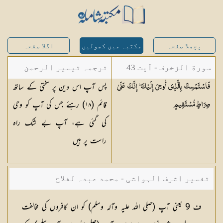
پچھلا صفحہ
مکتبہ میں کھولیں
اگلا صفحہ
سورة الزخرف - آیت 43
ترجمہ تیسیر الرحمن
پس آپ اس دین پر سختی کے ساتھ
فَاسْتَمْسِكْ بِالَّذِي أُوحِيَ إِلَيْكَ ۖ إِنَّكَ عَلَىٰ
لبیان القرآن - محمد
قائم (
١٨
) رہئے جس کی آپ کو وحی
صِرَاطٍ
مُّسْتَقِيمٍ
لقمان سلفی
کی گئی ہے، آپ بے شک راہ
راست پر ہیں
تفسیر اشرف الہواشی - محمد عبدہ لفلاح
ف 9 یعنی آپ (صلی اللہ علیہ وآلہ وسلم) کو ان کافروں کی مخالفت