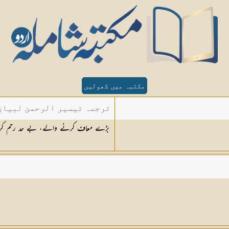
مکتبہ میں کھولیں
ترجمہ تیسیر الرحمن لبیان 
بڑے معاف کرنے والے، بے حد رحم کرنے 