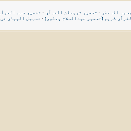
سیر الرحمٰن
-
تفسیر ترجمان القرآن
-
تفسیر فہم القرآن
قرآن کریم (تفسیر عبدالسلام بھٹوی)
-
تسہیل البیان فی 