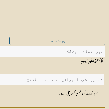
پچھلا صفحہ
سورة فصلت - آیت 32
نُزُلًا مِّنْ غَفُورٍ
رَّحِيمٍ
تفسیر اشرف الہواشی - محمد عبدہ لفلاح
اس آیت کی تفسیرگزر چکی ہے۔