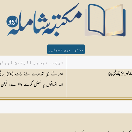
مکتبہ میں کھولیں
ترجمہ تیسیر الرحمن لبیان 
اللہ نے ہی تمہارے لئے رات (
٣٤
) بنا
 النَّاسِ لَا
يَشْكُرُونَ
اللہ انسانوں پر فضل کرنے والا ہے، لیکن 