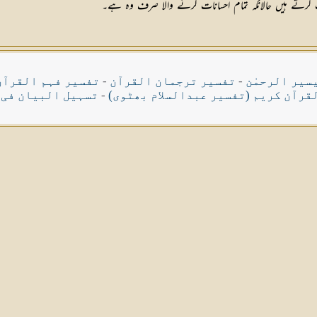
سیر الرحمٰن
-
تفسیر ترجمان القرآن
-
تفسیر فہم القرآن
قرآن کریم (تفسیر عبدالسلام بھٹوی)
-
تسہیل البیان فی 