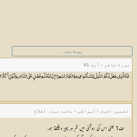
پچھلا صفحہ
سورة غافر - آیت 61
اللَّهُ الَّذِي جَعَلَ لَكُمُ اللَّيْلَ لِتَسْكُنُوا فِيهِ وَالنَّهَارَ مُبْصِرًا ۚ إِنَّ اللَّهَ لَذُو فَضْلٍ عَلَى النَّاسِ وَلَٰكِنَّ أَكْثَرَ
تفسیر اشرف الہواشی - محمد عبدہ لفلاح
ف1 یعنی اس کی روشنی میں تم ہر چیز دیکھتے ہو۔