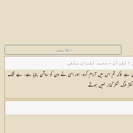
اگلا صفحہ
القرآن - محمد لقمان سلفی
ئی ہے تاکہ تم اس میں آرام کرو، اور اسی نے دن کو روشن بنایا ہے، بے شک
اکثر لوگ شکر گذار نہیں ہوتے