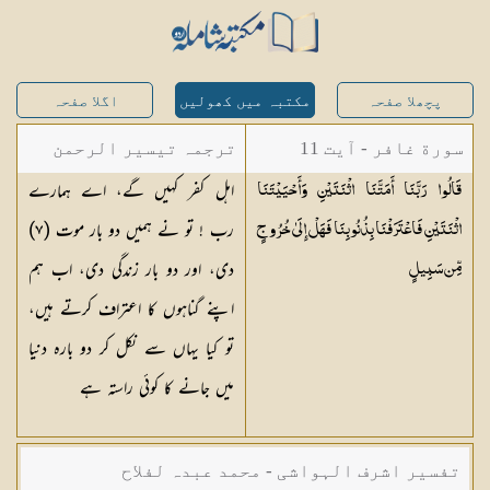
پچھلا صفحہ
مکتبہ میں کھولیں
اگلا صفحہ
سورة غافر - آیت 11
ترجمہ تیسیر الرحمن
اہل کفر کہیں گے، اے ہمارے
قَالُوا رَبَّنَا أَمَتَّنَا اثْنَتَيْنِ وَأَحْيَيْتَنَا
لبیان القرآن - محمد
رب ! تو نے ہمیں دو بار موت (
٧
)
اثْنَتَيْنِ فَاعْتَرَفْنَا بِذُنُوبِنَا فَهَلْ إِلَىٰ خُرُوجٍ
لقمان سلفی
دی، اور دو بار زندگی دی، اب ہم
مِّن
سَبِيلٍ
اپنے گناہوں کا اعتراف کرتے ہیں،
تو کیا یہاں سے نکل کر دو بارہ دنیا
میں جانے کا کوئی راستہ ہے
تفسیر اشرف الہواشی - محمد عبدہ لفلاح