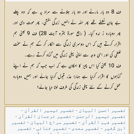
ف 8 دو بار مارنے اور دو بار جلانے سے مراد یہ ہے کہ وہ پہلے
بے جان نطفے تھے پھر اللہ نے انہیں زندگی بخشی، پھر موت دی اور
پھر دوبارہ ز ندہ کیا۔ ( راجع سورۃ بقرہ آیت 28) ف 9 یعنی ہم
اقرار کرتے ہیں کہ اس دوسری زندگی سے انکار کر کے ہم نے سخت
غلطی کی اور اسی وجہ سے اپنی پہلی زندگی میں گناہ کرتے رہے۔
ف 10 یعنی کیا اس چیز کا امکان ہے کہ اب جب کہ ہم نے اپنے
گناہوں کا اقرار کرلیا ہے ہمارا عذر قبول کرلیا جائے اور ہمیں دوبارہ
عمل کرنے کے لئے پہلی زندگی کی طرف لوٹا دیا جائے؟
تفسیر احسن البیان
-
تفسیر تیسیر القرآن
-
تفسیر تیسیر الرحمٰن
-
تفسیر ترجمان القرآن
-
تفسیر فہم القرآن
-
تفسیر سراج البیان
-
تفسیر
ابن کثیر
-
تفسیر سعدی
-
تفسیر ثنائی
-
تفسیر