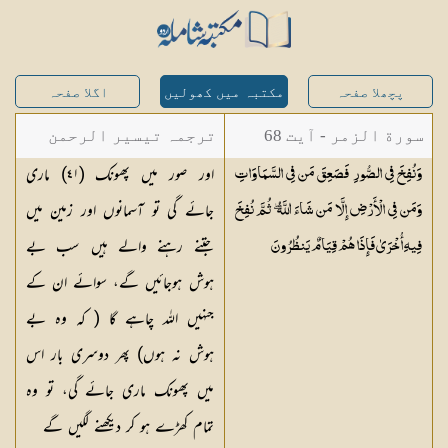
پچھلا صفحہ
مکتبہ میں کھولیں
اگلا صفحہ
سورة الزمر - آیت 68
ترجمہ تیسیر الرحمن
اور صور میں پھونک (
٤١
) ماری
وَنُفِخَ فِي الصُّورِ فَصَعِقَ مَن فِي السَّمَاوَاتِ
لبیان القرآن - محمد
جائے گی تو آسمانوں اور زمین میں
وَمَن فِي الْأَرْضِ إِلَّا مَن شَاءَ اللَّهُ ۖ ثُمَّ نُفِخَ
لقمان سلفی
جتنے رہنے والے ہیں سب بے
فِيهِ أُخْرَىٰ فَإِذَا هُمْ قِيَامٌ
يَنظُرُونَ
ہوش ہوجائیں گے، سوائے ان کے
جنہیں اللہ چاہے گا ( کہ وہ بے
ہوش نہ ہوں) پھر دوسری بار اس
میں پھونک ماری جائے گی، تو وہ
تمام کھڑے ہو کر دیکھنے لگیں گے