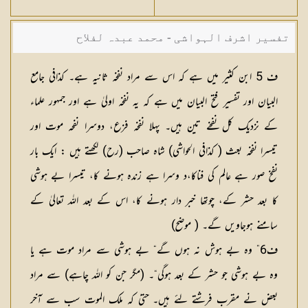
تفسیر اشرف الہواشی - محمد عبدہ لفلاح
ف 5 ابن کثیر میں ہے کہ اس سے مراد نفخہ ثانیہ ہے۔ کذافی جامع
البیان اور تفسیر فتح البیان میں ہے کہ یہ نفخہ اولیٰ ہے اور جمہور علماء
کے نزدیک کل نفخے تین ہیں۔ پہلا نفخہ فزع، دوسرا نفحہ موت اور
تیسرا نفخہ بعث ( کذافی الحواشی) شاہ صاحب (رح) لکھتے ہیں : ایک بار
نفخ صور ہے عالم کی فناکا،د وسرا ہے زندہ ہونے کا، تیسرا بے ہوشی
کا بعد حشر کے، چوتھا خبر دار ہونے کا، اس کے بعد اللہ تعالیٰ کے
سامنے ہوجاویں گے۔ ( موضح)
ف6” وہ بے ہوش نہ ہوں گے“ بے ہوشی سے مراد موت ہے یا
وہ بے ہوشی جو حشر کے بعد ہوگی“۔ (مگر جن کو اللہ چاہے) سے مراد
بعض نے مقرب فرشتے لئے ہیں۔ حتیٰ کہ ملک الموت سب سے آخر