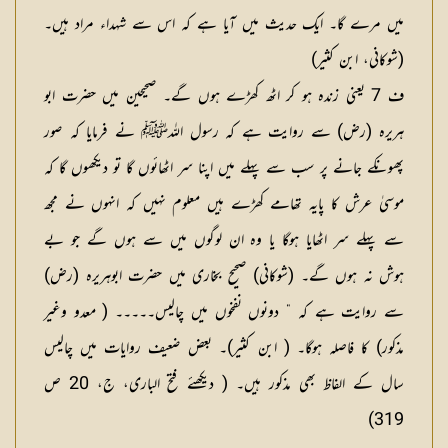
میں مرے گا۔ ایک حدیث میں آیا ہے کہ اس سے شہداء مراد ہیں۔
(شوکانی، ابن کثیر)
ف 7 یعنی زندہ ہو کر اٹھ کھڑے ہوں گے۔ صحیحین میں حضرت ابو
ہریرہ (رض) سے روایت ہے کہ رسول اللہﷺ نے فرمایا کہ صور
پھونکے جانے پر سب سے پہلے میں اپنا سر اٹھائوں گا تو دیکھوں گا کہ
موسیٰ عرش کا پایہ تھامے کھڑے ہیں معلوم نہیں کہ انہوں نے مجھ
سے پہلے سر اٹھایا ہوگا یا وہ ان لوگوں میں سے ہوں گے جو بے
ہوش نہ ہوں گے۔ (شوکانی) صحیح بخاری میں حضرت ابوہریرہ (رض)
سے روایت ہے کہ ” دونوں نفخوں میں چالیس۔۔۔۔۔ ( معدو وغیر
مذکور) کا فاصلہ ہوگا۔ ( ابن کثیر)۔ بعض ضعیف روایات میں چالیس
سال کے الفاظ بھی مذکور ہیں۔ ( دیکھئے فتح الباری، ج، 20 ص
319)