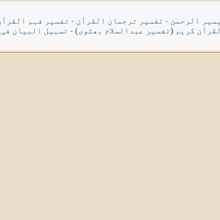
سیر الرحمٰن
-
تفسیر ترجمان القرآن
-
تفسیر فہم القرآن
قرآن کریم (تفسیر عبدالسلام بھٹوی)
-
تسہیل البیان فی 