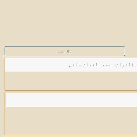
اگلا صفحہ
القرآن - محمد لقمان سلفی