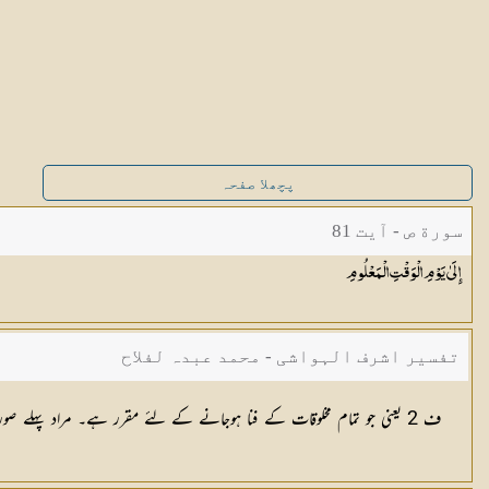
پچھلا صفحہ
سورة ص - آیت 81
إِلَىٰ يَوْمِ الْوَقْتِ
الْمَعْلُومِ
تفسیر اشرف الہواشی - محمد عبدہ لفلاح
ف 2 یعنی جو تمام مخلوقات کے فنا ہوجانے کے لئے مقرر ہے۔ مراد پہلے صور کا وقت ہے۔