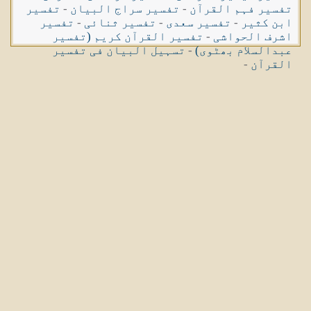
تفسیر فہم القرآن
-
تفسیر سراج البیان
-
تفسیر
ابن کثیر
-
تفسیر سعدی
-
تفسیر ثنائی
-
تفسیر
اشرف الحواشی
-
تفسیر القرآن کریم (تفسیر
عبدالسلام بھٹوی)
-
تسہیل البیان فی تفسیر
القرآن
-