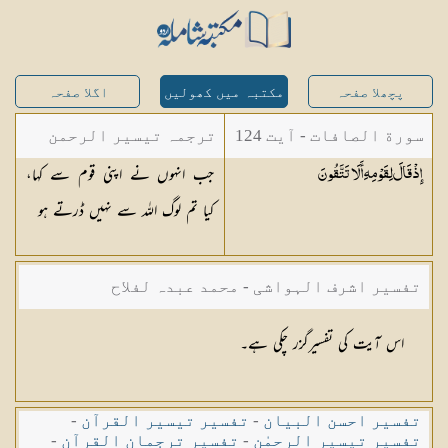
پچھلا صفحہ
مکتبہ میں کھولیں
اگلا صفحہ
سورة الصافات - آیت 124
ترجمہ تیسیر الرحمن
جب انہوں نے اپنی قوم سے کہا،
إِذْ قَالَ لِقَوْمِهِ أَلَا
تَتَّقُونَ
لبیان القرآن - محمد
کیا تم لوگ اللہ سے نہیں ڈرتے ہو
لقمان سلفی
تفسیر اشرف الہواشی - محمد عبدہ لفلاح
اس آیت کی تفسیرگزر چکی ہے۔
تفسیر احسن البیان
-
تفسیر تیسیر القرآن
-
تفسیر تیسیر الرحمٰن
-
تفسیر ترجمان القرآن
-