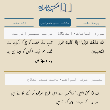
پچھلا صفحہ
مکتبہ میں کھولیں
اگلا صفحہ
سورة الصافات - آیت 105
ترجمہ تیسیر الرحمن
آپ نے خواب کو سچ کر دکھایا، بے
قَدْ صَدَّقْتَ الرُّؤْيَا ۚ إِنَّا كَذَٰلِكَ نَجْزِي
لبیان القرآن - محمد
شک ہم نیک لوگوں کو ایسا ہی اچھا
الْمُحْسِنِينَ
لقمان سلفی
بدلہ دیتے ہیں
تفسیر اشرف الہواشی - محمد عبدہ لفلاح
ف 8 یعنی انہیں آزمائشوں سے اسی طرح سرخرو کر کے نکالتے ہیں
اور ان کے درجات بلند کرتے ہیں۔