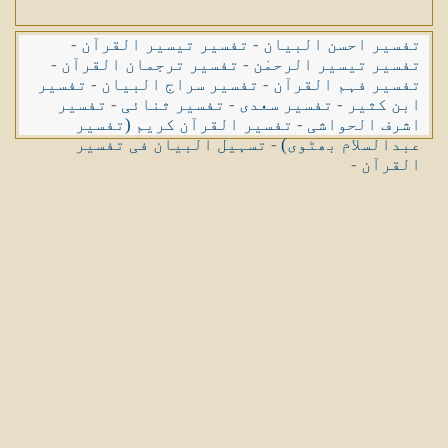
تفسیر احسن البیان
-
تفسیر تیسیر القرآن
-
تفسیر تیسیر الرحمٰن
-
تفسیر ترجمان القرآن
-
تفسیر فہم القرآن
-
تفسیر سراج البیان
-
تفسیر
ابن کثیر
-
تفسیر سعدی
-
تفسیر ثنائی
-
تفسیر
اشرف الحواشی
-
تفسیر القرآن کریم (تفسیر
عبدالسلام بھٹوی)
-
تسہیل البیان فی تفسیر
القرآن
-