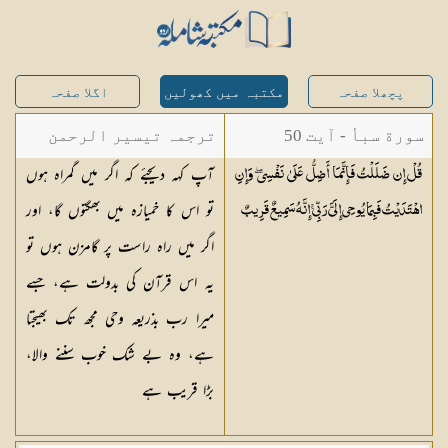
پچھلا صفحہ
مکتبہ میں کھولیں
اگلا صفحہ
سورة سبأ - آیت 50
ترجمہ تیسیر الرحمن
آپ کہہ دیجئے کہ اگر میں گمراہ ہوں
قُلْ إِن ضَلَلْتُ فَإِنَّمَا أَضِلُّ عَلَىٰ نَفْسِي ۖ وَإِنِ
لبیان القرآن - محمد
تو اس کا خمیازہ میں بھگتوں گا، اور
اهْتَدَيْتُ فَبِمَا يُوحِي إِلَيَّ رَبِّي ۚ إِنَّهُ سَمِيعٌ
قَرِيبٌ
لقمان سلفی
اگر میں راہ راست پر گامزن ہوں تو
یہ اس قرآن کی بدولت ہے، جسے
میرا رب بذریعہ وحی مجھ تک بھیجتا
ہے، وہ بے شک خوب سننے والا،
بڑا قریب ہے