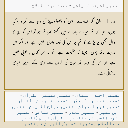
تفسیر اشرف الہواشی - محمد عبدہ لفلاح
ف 11 یعنی اگر تمہارے بتوں کو چھوڑدینے کی وجہ سے گمراہ ہوگیا
ہوں، جیسا کہ تم میرے بارے میں کہتے پھرتے ہو تو اس گمراہی کا
وبال مجھی پر پڑے گا تم پر اس کی ذمہ داری نہیں ہے اور اگر میں
ہدایت یافتہ ہوں، جیسا کہ حقیقت ہے، تو یہ میرا کمال یا خوبی نہیں
ہے بلکہ اس کی وجہ اللہ تعالیٰ کی طرف سے وحی کے ذریعہ میری
رہنمائی ہے۔
تفسیر احسن البیان
-
تفسیر تیسیر القرآن
-
تفسیر تیسیر الرحمٰن
-
تفسیر ترجمان القرآن
-
تفسیر فہم القرآن
-
تفسیر سراج البیان
-
تفسیر
ابن کثیر
-
تفسیر سعدی
-
تفسیر ثنائی
-
تفسیر
اشرف الحواشی
-
تفسیر القرآن کریم (تفسیر
عبدالسلام بھٹوی)
-
تسہیل البیان فی تفسیر