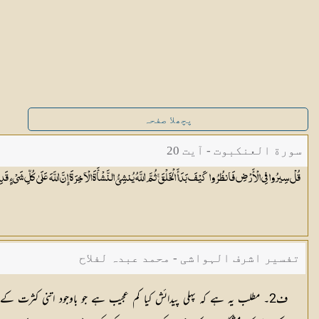
پچھلا صفحہ
سورة العنكبوت - آیت 20
قُلْ سِيرُوا فِي الْأَرْضِ فَانظُرُوا كَيْفَ بَدَأَ الْخَلْقَ ۚ ثُمَّ اللَّهُ يُنشِئُ النَّشْأَةَ الْآخِرَةَ ۚ إِنَّ اللَّهَ عَلَىٰ كُلِّ شَيْءٍ
قَدِ
تفسیر اشرف الہواشی - محمد عبدہ لفلاح
ف2۔ مطلب یہ ہے کہ پہلی پیدائش کیا کم عجیب ہے جو باوجود اتنی کثرت کے