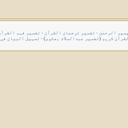
سیر الرحمٰن
-
تفسیر ترجمان القرآن
-
تفسیر فہم القرآن
قرآن کریم (تفسیر عبدالسلام بھٹوی)
-
تسہیل البیان فی 