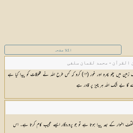
اگلا صفحہ
القرآن - محمد لقمان سلفی
مین میں چلو پھرو اور غور (
١٢
) کرو کہ کس طرح اللہ نے مخلوقات کو پیدا کیا ہے
 گا بے شک اللہ ہر چیز پر قادر ہے
تلف اطوار کے بعد پیدا ہوتا ہے تو جو پروردگار ایسے عجیب کام کرتا ہے۔ اس