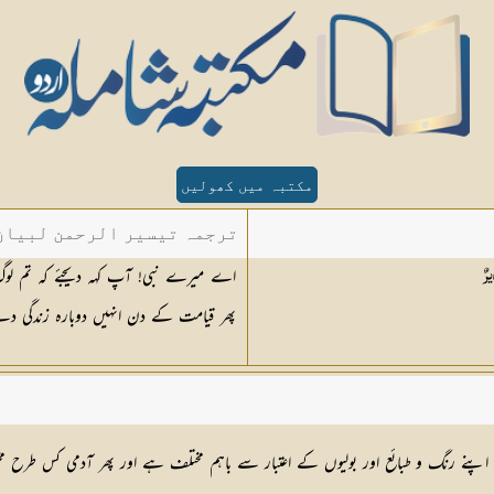
مکتبہ میں کھولیں
ترجمہ تیسیر الرحمن لبیان 
اے میرے نبی! آپ کہہ دیجئے کہ تم لوگ ز
يرٌ
پھر قیامت کے دن انہیں دوبارہ زندگی دے
 اپنے رنگ و طبائع اور بولیوں کے اعتبار سے باہم مختلف ہے اور پھر آدمی کس طرح مخ