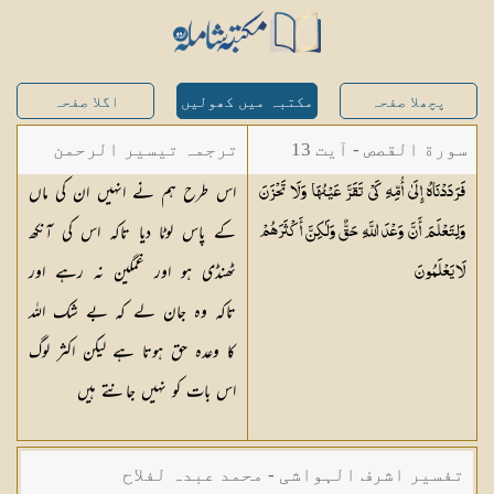
پچھلا صفحہ
مکتبہ میں کھولیں
اگلا صفحہ
سورة القصص - آیت 13
ترجمہ تیسیر الرحمن
اس طرح ہم نے انہیں ان کی ماں
فَرَدَدْنَاهُ إِلَىٰ أُمِّهِ كَيْ تَقَرَّ عَيْنُهَا وَلَا تَحْزَنَ
لبیان القرآن - محمد
کے پاس لوٹا دیا تاکہ اس کی آنکھ
وَلِتَعْلَمَ أَنَّ وَعْدَ اللَّهِ حَقٌّ وَلَٰكِنَّ أَكْثَرَهُمْ
لقمان سلفی
ٹھنڈی ہو اور غمگین نہ رہے اور
لَا
يَعْلَمُونَ
تاکہ وہ جان لے کہ بے شک اللہ
کا وعدہ حق ہوتا ہے لیکن اکثر لوگ
اس بات کو نہیں جانتے ہیں
تفسیر اشرف الہواشی - محمد عبدہ لفلاح