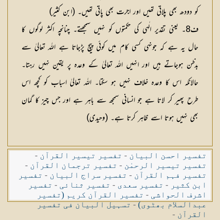
کو دودھ بھی پلاتی تھیں اور اجرت بھی پاتی تھیں۔ (ابن کثیر)
ف8۔ یعنی تقدیر الٰہی کی حکمتوں کو نہیں سمجھتے۔ چنانچہ اکثر لوگوں کا
حال یہ ہے کہ جونہی کسی کام میں کوئی پیچ پڑجاتا ہے اللہ تعالیٰ سے
بدظن ہوجاتے ہیں اور انہیں اللہ تعالیٰ کے وعدہ پر یقین نہیں رہتا۔
حالانکہ اس کا وعدہ خلاف نہیں ہو سکتا۔ اللہ تعالیٰ اسباب کو کچھ اس
طرح پھیر کر لاتا ہے جو انسانی سمجھ سے باہر ہے اور جس چیز کا گمان
بھی نہیں ہوتا اسے ظاہر کرتا ہے۔ (وحیدی)
تفسیر احسن البیان
-
تفسیر تیسیر القرآن
-
تفسیر تیسیر الرحمٰن
-
تفسیر ترجمان القرآن
-
تفسیر فہم القرآن
-
تفسیر سراج البیان
-
تفسیر
ابن کثیر
-
تفسیر سعدی
-
تفسیر ثنائی
-
تفسیر
اشرف الحواشی
-
تفسیر القرآن کریم (تفسیر
عبدالسلام بھٹوی)
-
تسہیل البیان فی تفسیر
القرآن
-