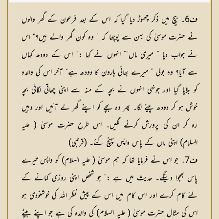
ف6۔ بیچ میں ذکر چھوڑ دیا گیا کہ اس کے بعد فرعون کے گھر والوں
نے حضرت موسیٰ کی بہن سے پوچھا کہ ” وہ کون گھر والے ہیں؟“ اس
نے جواب دیا ” میری ماں“” انہوں نے کہا :” اس کے دودھ کہاں
سے آیا؟ وہ بولی ” میرے بھائی ہارون کا دودھ ہے“ آخر اس کی والدہ
کو بلایا گیا اور جونہی انہوں نے بچہ کے منہ سے اپنی چھاتی لگائی بچہ
خوش ہو کر دودھ پینے لگا۔ پھر وہ بچے کو اپنے گھر لے آئیں اور وہیں
رہ کر ان کی پرورش کرنے لگیں۔ اس طرح حضرت موسیٰ ( علیہ
السلام) اپنی ماں کے پاس واپس پہنچ گئے۔ (قرطبی)
ف7۔ جو اس نے فرمایا تھا کہ ہم موسیٰ ( علیہ السلام) كو واپس تیرے
پاس بھجوا دینگے۔ حدیث میں ہے :” جو شخص اپنی روزی کمانے کے
لئے کام کرے اور اس کام میں اس کے پیش نظر اللہ کی خوشنودی ہو
اس کی مثال حضرت موسیٰ ( علیہ السلام) کی والدہ کی ہے جو اپنے بیٹے