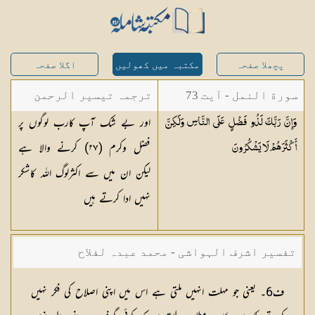
پچھلا صفحہ
مکتبہ میں کھولیں
اگلا صفحہ
سورة النمل - آیت 73
ترجمہ تیسیر الرحمن
اور بے شک آپ کارب لوگوں پر
وَإِنَّ رَبَّكَ لَذُو فَضْلٍ عَلَى النَّاسِ وَلَٰكِنَّ
لبیان القرآن - محمد
فضل وکرم (
٢٧
) کرنے والا ہے
أَكْثَرَهُمْ لَا
يَشْكُرُونَ
لقمان سلفی
لیکن ان میں سے اکثرلوگ اللہ کاشکر
نہیں ادا کرتے ہیں
تفسیر اشرف الہواشی - محمد عبدہ لفلاح
ف6۔ یعنی جو مہلت انہیں ملتی ہے اس میں اپنی اصلاح کی فکر نہیں