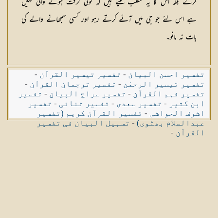
کرتے بلکہ اس کا یہ مطلب لیتے ہیں کہ کوئی گرفت ہونے والی نہیں
ہے اس لئے جو جی میں آئے کرتے رہو اور کسی سمجھانے والے کی
بات نہ مانو۔
تفسیر احسن البیان
-
تفسیر تیسیر القرآن
-
تفسیر تیسیر الرحمٰن
-
تفسیر ترجمان القرآن
-
تفسیر فہم القرآن
-
تفسیر سراج البیان
-
تفسیر
ابن کثیر
-
تفسیر سعدی
-
تفسیر ثنائی
-
تفسیر
اشرف الحواشی
-
تفسیر القرآن کریم (تفسیر
عبدالسلام بھٹوی)
-
تسہیل البیان فی تفسیر
القرآن
-