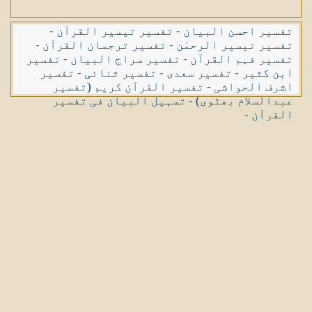
تفسیر احسن البیان
-
تفسیر تیسیر القرآن
-
تفسیر تیسیر الرحمٰن
-
تفسیر ترجمان القرآن
-
تفسیر فہم القرآن
-
تفسیر سراج البیان
-
تفسیر
ابن کثیر
-
تفسیر سعدی
-
تفسیر ثنائی
-
تفسیر
اشرف الحواشی
-
تفسیر القرآن کریم (تفسیر
عبدالسلام بھٹوی)
-
تسہیل البیان فی تفسیر
القرآن
-