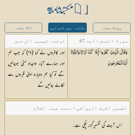
پچھلا صفحہ
مکتبہ میں کھولیں
اگلا صفحہ
سورة النمل - آیت 67
ترجمہ تیسیر الرحمن
اور کافروں نے کہا (
٢٤
) کہ جب ہم
وَقَالَ الَّذِينَ كَفَرُوا أَإِذَا كُنَّا تُرَابًا وَآبَاؤُنَا
لبیان القرآن - محمد
اور ہمارے آباء واجداد مٹی ہوجائیں
أَئِنَّا
لَمُخْرَجُونَ
لقمان سلفی
گے تو کیا ہم دوبارہ اپنی قبروں سے
نکالے جائیں گے
تفسیر اشرف الہواشی - محمد عبدہ لفلاح
اس آیت کی تفسیرگزر چکی ہے۔