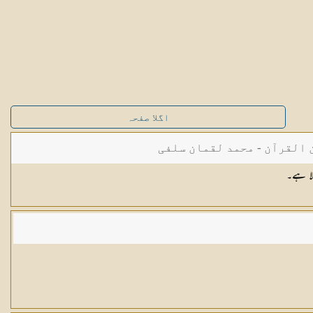
اگلا صفحہ
القرآن - محمد لقمان سلفی
الا ہے۔