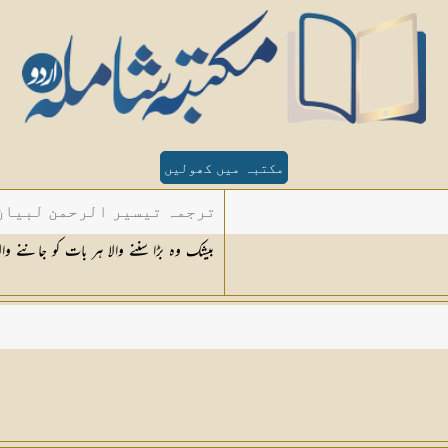
مکتبہ میں کھولیں
ترجمہ تیسیر الرحمن لبیان 
بیشک وہ بڑا سننے والا ہر بات کو جاننے و