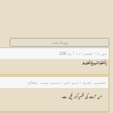
پچھلا صفحہ
سورة الشعراء - آیت 220
إِنَّهُ هُوَ السَّمِيعُ
الْعَلِيمُ
تفسیر اشرف الہواشی - محمد عبدہ لفلاح
اس آیت کی تفسیرگزر چکی ہے۔