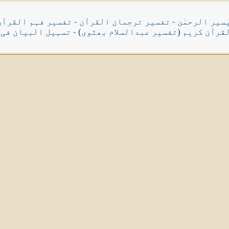
سیر الرحمٰن
-
تفسیر ترجمان القرآن
-
تفسیر فہم القرآن
قرآن کریم (تفسیر عبدالسلام بھٹوی)
-
تسہیل البیان فی 