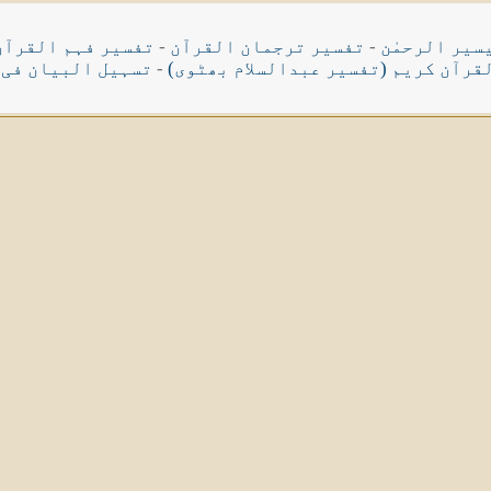
سیر الرحمٰن
-
تفسیر ترجمان القرآن
-
تفسیر فہم القرآن
قرآن کریم (تفسیر عبدالسلام بھٹوی)
-
تسہیل البیان فی 