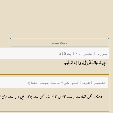
پچھلا صفحہ
سورة الشعراء - آیت 216
فَإِنْ عَصَوْكَ فَقُلْ إِنِّي بَرِيءٌ مِّمَّا
تَعْمَلُونَ
تفسیر اشرف الہواشی - محمد عبدہ لفلاح
ف8۔ یعنی تمہارے برے کاموں کا مواخذہ تمہی سے ہوگا۔ میں اس سے بری الذمہ ہوں۔