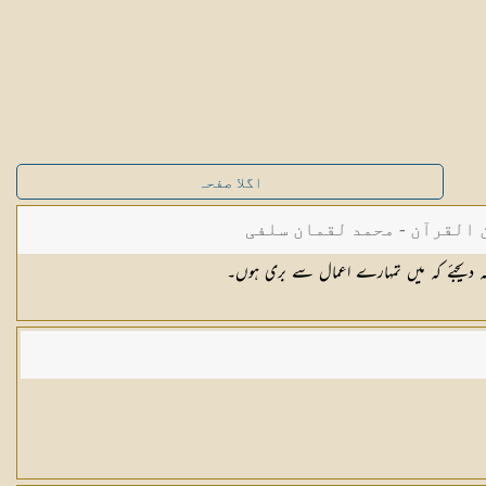
اگلا صفحہ
القرآن - محمد لقمان سلفی
کہہ دیجئے کہ میں تمہارے اعمال سے بری ہوں۔