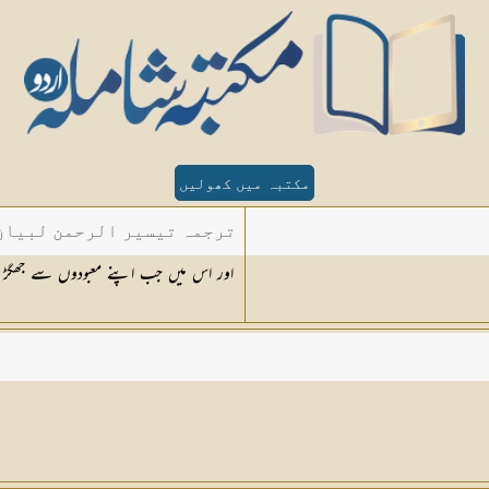
مکتبہ میں کھولیں
ترجمہ تیسیر الرحمن لبیان 
اور اس میں جب اپنے معبودوں سے جھگڑ 