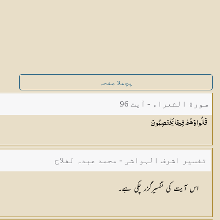
پچھلا صفحہ
سورة الشعراء - آیت 96
قَالُوا وَهُمْ فِيهَا
يَخْتَصِمُونَ
تفسیر اشرف الہواشی - محمد عبدہ لفلاح
اس آیت کی تفسیرگزر چکی ہے۔