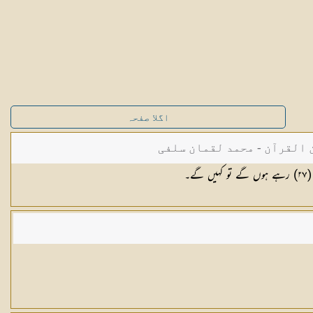
اگلا صفحہ
القرآن - محمد لقمان سلفی
(
٢٧
) رہے ہوں گے تو کہیں گے۔