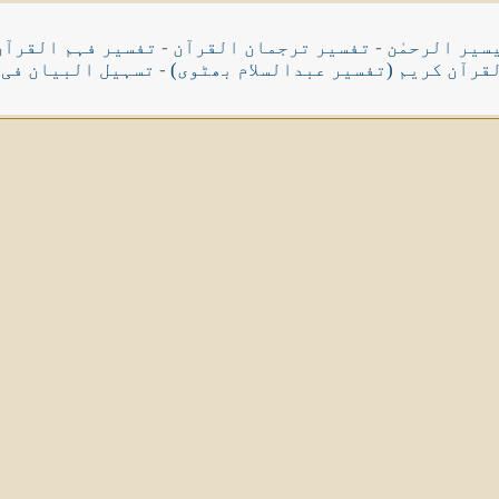
سیر الرحمٰن
-
تفسیر ترجمان القرآن
-
تفسیر فہم القرآن
قرآن کریم (تفسیر عبدالسلام بھٹوی)
-
تسہیل البیان فی 