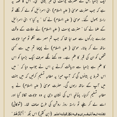
ایک بڑھیا جس نے حضرت یوسف کی قبر بتائی تھی۔ اس کا قصہ یہ
ہے کہ جب حضرت موسیٰ ( علیہ السلام) بنی اسرائیل کو لے کر نکلے تو
راستہ بھول گئے۔ موسیٰ ( علیہ السلام) نے کہا ” یہ کیا“؟ بنی اسرائیل
کے علما نے کہا ” حضرت یوسف ( علیہ السلام) نے وفات کے وقت
ہمارے بزرگوں سے عہد لیا تھا کہ جب تم مصر سے نکلو تو میرا تابوت
ساتھ لے کر جانا۔ موسیٰ ( علیہ السلام) نے پوچھا تم میں سے کسی
شخص کو ان کی قبر کا علم ہے۔ وہ کہنے لگے صرف ایک بڑھیا کو اس
کا علم ہے بڑھیا سے دریافت کرنے پر اس نے جواب دیا کہ ” میں
اس شرط پر بتائوں گی کہ آپ میرا یہ مطالبہ تسلیم کرلیں کہ میں جنت
میں آپ کے ساتھ رہوں گی۔ حضرت موسیٰ ( علیہ السلام) نے یہ
مطالبہ تسلیم کرلیا۔ چنانچہ اس کی نشان دہی پر وہ تابوت نکالا گیا اور
اسے لے کر چلے تو راستہ روز روشن کی طرح صاف تھا۔ (شوکانی)
(ابن کثیر) اس جگہ ”
“
نقلتہ تبعا للمفسرین و فیہ نکارۃ واللہ اعلم
أَكْثَرُهُمْ