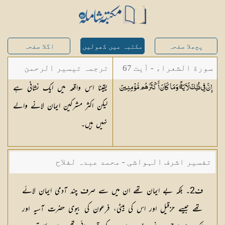
پچھلا صفحہ
مکتبہ میں کھولیں
اگلا صفحہ
سورة الشعراء - آیت 67
ترجمہ تیسیر الرحمن
یقینا اس واقعہ میں ایک نشانی ہے
إِنَّ فِي ذَٰلِكَ لَآيَةً ۖ وَمَا كَانَ أَكْثَرُهُم
مُّؤْمِنِينَ
لبیان القرآن - محمد
لیکن اکثر مشرکین ایمان لانے والے
لقمان سلفی
نہیں ہیں۔
تفسیر اشرف الہواشی - محمد عبدہ لفلاح
ف2۔ بلکہ بے ایمان تھے ان میں سے صرف چند آدمی ایمان لائے
تھے جیسے حزقیل اور اس کی بیٹی، فرعون کی بیوی حضرت آسیہ اور