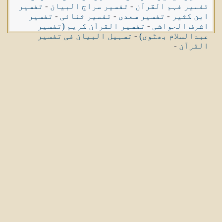
تفسیر فہم القرآن
-
تفسیر سراج البیان
-
تفسیر
ابن کثیر
-
تفسیر سعدی
-
تفسیر ثنائی
-
تفسیر
اشرف الحواشی
-
تفسیر القرآن کریم (تفسیر
عبدالسلام بھٹوی)
-
تسہیل البیان فی تفسیر
القرآن
-