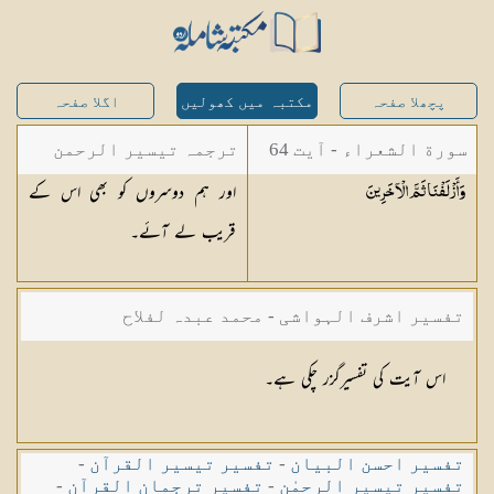
پچھلا صفحہ
مکتبہ میں کھولیں
اگلا صفحہ
سورة الشعراء - آیت 64
ترجمہ تیسیر الرحمن
اور ہم دوسروں کو بھی اس کے
وَأَزْلَفْنَا ثَمَّ
الْآخَرِينَ
لبیان القرآن - محمد
قریب لے آئے۔
لقمان سلفی
تفسیر اشرف الہواشی - محمد عبدہ لفلاح
اس آیت کی تفسیرگزر چکی ہے۔
تفسیر احسن البیان
-
تفسیر تیسیر القرآن
-
تفسیر تیسیر الرحمٰن
-
تفسیر ترجمان القرآن
-