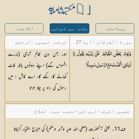
پچھلا صفحہ
مکتبہ میں کھولیں
اگلا صفحہ
سورة الفرقان - آیت 27
ترجمہ تیسیر الرحمن
اور جس دن ظالم آدمی (مارے
وَيَوْمَ يَعَضُّ الظَّالِمُ عَلَىٰ يَدَيْهِ يَقُولُ يَا
لبیان القرآن - محمد
افسوس کے) اپنے دونوں ہاتھ کاٹ
لَيْتَنِي اتَّخَذْتُ مَعَ الرَّسُولِ
سَبِيلًا
لقمان سلفی
کھائے گا، کہے گا، اے کاش ! میں
رسول کی راہ پر چلا ہوتا
تفسیر اشرف الہواشی - محمد عبدہ لفلاح
ف11۔ یعنی آنحضرت (صلی اللہ علیہ وآلہ وسلم) کی اتباع اختیار کرلیتا